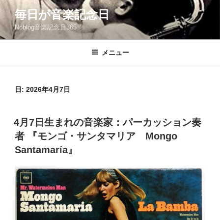
コ
毎日が音楽記念日
ン
Noblog音楽記念日365
テ
ン
ツ
メニュー
へ
ス
キ
日:
2026年4月7日
ッ
プ
投
4月7日生まれの音楽家：パーカッション奏
稿
者 『モンゴ・サンタマリア Mongo
日:
Santamaría』