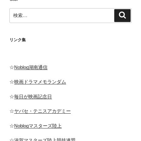
ジ
ー
検
ジ
検
索
索:
送
り
リンク集
☆
Noblog湖南通信
☆
映画ドラマメモランダム
☆
毎日が映画記念日
☆
ヤバセ・テニスアカデミー
☆
Noblogマスターズ陸上
☆
滋賀マスターズ陸上競技連盟