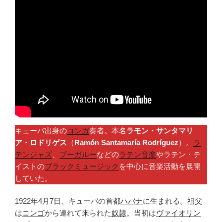
キューバ出身の
コンガ
奏者。本名
ラモン・サンタマリ
ア・ロドリゲス
（
Ramón Santamaría Rodríguez
）。
ラ
テンジャズ
、
ブーガルー
などの
ラテン音楽
やラテン・テ
イストの
ブラックミュージック
を中心に音楽活動を展開
していた。
1922年4月7日、キューバの首都
ハバナ
に生まれる。祖父
は
コンゴ
から連れて来られた
奴隷
。当初は
ヴァイオリン