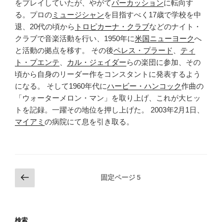
をプレイしていたが、やがて
パーカッション
に転向す
る。プロの
ミュージシャン
を目指すべく17歳で学校を中
退、20代の頃から
トロピカーナ・クラブ
などのナイト・
クラブで音楽活動を行い、1950年に
米国
ニューヨーク
へ
と活動の拠点を移す。 その後
ペレス・プラード
、
ティ
ト・プエンテ
、
カル・ジェイダー
らの楽団に参加、その
頃から自身のリーダー作をコンスタントに発表するよう
になる。 そして1960年代に
ハービー・ハンコック
作曲の
「ウォーターメロン・マン」を取り上げ、これが大ヒッ
トを記録。一躍その地位を押し上げた。 2003年2月1日、
マイアミ
の病院にて息を引き取る。
投
前
固定ページ
5
の
稿
ペ
の
ー
ペ
検索