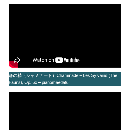
森の精（シャミナード）Chaminade – Les Sylvains (The
Fauns), Op. 60 – pianomaedaful