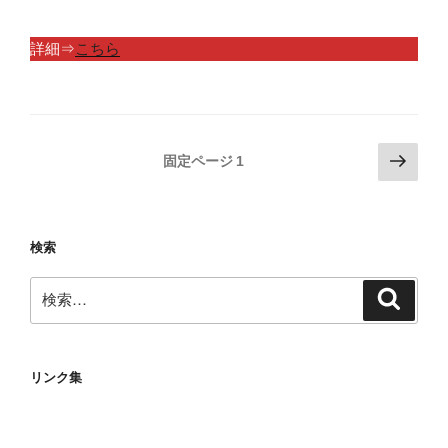
詳細⇒
こちら
投
次
固定ページ
1
の
稿
ペ
の
ー
ペ
検索
ジ
ー
検
ジ
検
索
索:
送
り
リンク集