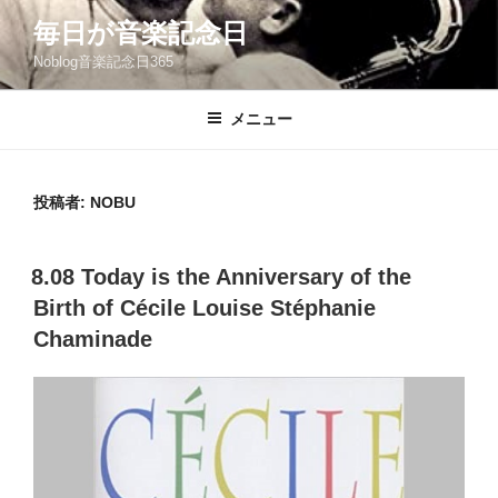
コ
毎日が音楽記念日
ン
Noblog音楽記念日365
テ
ン
ツ
メニュー
へ
ス
キ
投稿者:
NOBU
ッ
プ
投
8.08 Today is the Anniversary of the
稿
Birth of Cécile Louise Stéphanie
日:
Chaminade