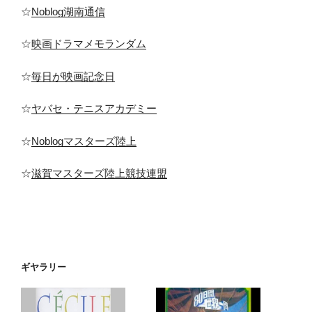
☆
Noblog湖南通信
☆
映画ドラマメモランダム
☆
毎日が映画記念日
☆
ヤバセ・テニスアカデミー
☆
Noblogマスターズ陸上
☆
滋賀マスターズ陸上競技連盟
ギヤラリー