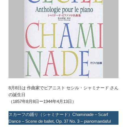
8月8日は 作曲家でピアニスト セシル・シャミナード さん
の誕生日
（1857年8月8日ー1944年4月13日）
スカーフの踊り（シャミナード）Chaminade – Scarf
Dance – Scene de ballet, Op. 37 No. 3 – pianomaedaful