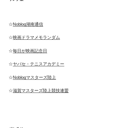
☆
Noblog湖南通信
☆
映画ドラマメモランダム
☆
毎日が映画記念日
☆
ヤバセ・テニスアカデミー
☆
Noblogマスターズ陸上
☆
滋賀マスターズ陸上競技連盟