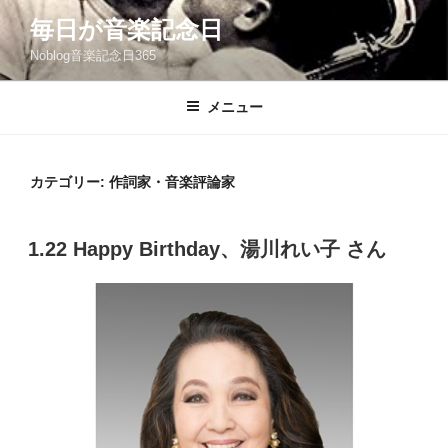
コ
毎日が音楽記念日
ン
Noblog音楽記念日365
テ
ン
ツ
メニュー
へ
ス
キ
カテゴリー:
作詞家・音楽評論家
ッ
プ
投
1.22 Happy Birthday、湯川れい子 さん
稿
日: