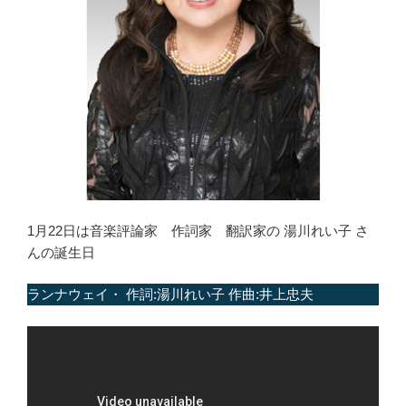
1月22日は音楽評論家 作詞家 翻訳家の 湯川れい子 さ
んの誕生日
ランナウェイ・ 作詞:湯川れい子 作曲:井上忠夫