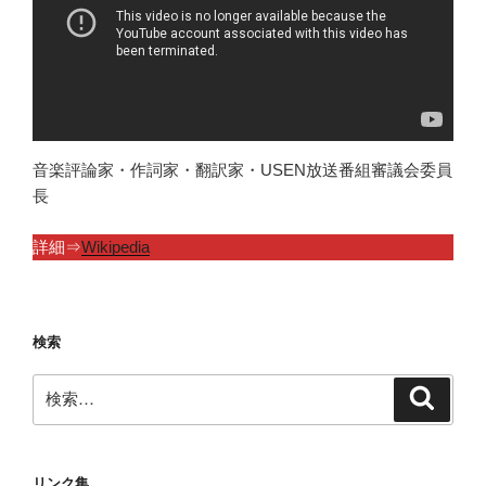
音楽評論家・作詞家・翻訳家・USEN放送番組審議会委員
長
詳細⇒
Wikipedia
検索
検
検
索
索:
リンク集