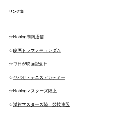
り
リンク集
☆
Noblog湖南通信
☆
映画ドラマメモランダム
☆
毎日が映画記念日
☆
ヤバセ・テニスアカデミー
☆
Noblogマスターズ陸上
☆
滋賀マスターズ陸上競技連盟