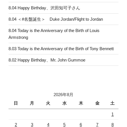
8.04 Happy Birthday、沢田知可子さん
8.04 ＜#名盤誕生＞ Duke Jordan/Flight to Jordan
8.04 Today is the Anniversary of the Birth of Louis
Armstrong
8.03 Today is the Anniversary of the Birth of Tony Bennett
8.02 Happy Birthday、Mr. John Gummoe
2026年8月
日
月
火
水
木
金
土
1
2
3
4
5
6
7
8