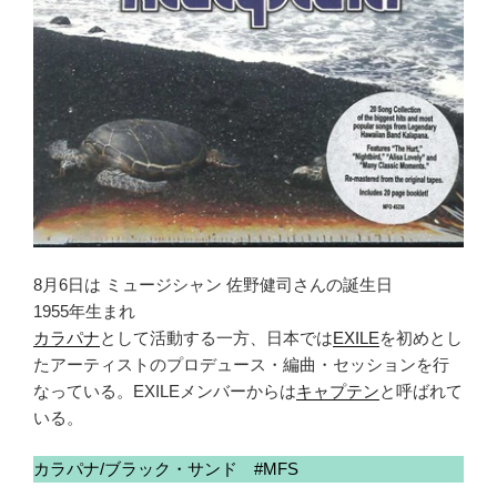
8月6日は ミュージシャン 佐野健司さんの誕生日
1955年生まれ
カラパナ
として活動する一方、日本では
EXILE
を初めとし
たアーティストのプロデュース・編曲・セッションを行
なっている。EXILEメンバーからは
キャプテン
と呼ばれて
いる。
カラパナ/ブラック・サンド #MFS