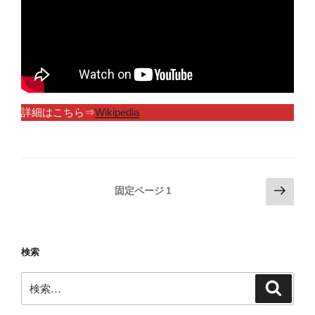
詳細はこちら⇒
Wikipedia
投
次
固定ページ
1
の
稿
ペ
の
ー
ペ
検索
ジ
ー
検
ジ
検
索
索:
送