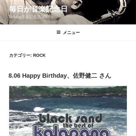
コ
毎日が音楽記念日
ン
Noblog音楽記念日365
テ
ン
ツ
メニュー
へ
ス
キ
カテゴリー:
ROCK
ッ
プ
投
8.06 Happy Birthday、佐野健二 さん
稿
日: