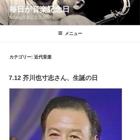
コ
毎日が音楽記念日
ン
Noblog音楽記念日365
テ
ン
ツ
メニュー
へ
ス
キ
カテゴリー:
近代音楽
ッ
プ
投
7.12 芥川也寸志さん、生誕の日
稿
日: