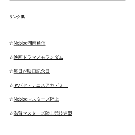
送
り
リンク集
☆
Noblog湖南通信
☆
映画ドラマメモランダム
☆
毎日が映画記念日
☆
ヤバセ・テニスアカデミー
☆
Noblogマスターズ陸上
☆
滋賀マスターズ陸上競技連盟