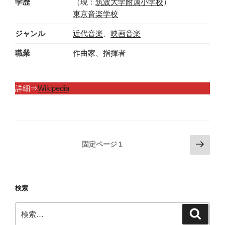
学歴
（現：
筑波大学附属小学校
）
東京音楽学校
ジャンル
近代音楽
、
映画音楽
職業
作曲家
、
指揮者
詳細⇒
Wikipedia
投
次
固定ページ
1
の
稿
ペ
の
ー
ペ
検索
ジ
ー
検
ジ
検
索
索: