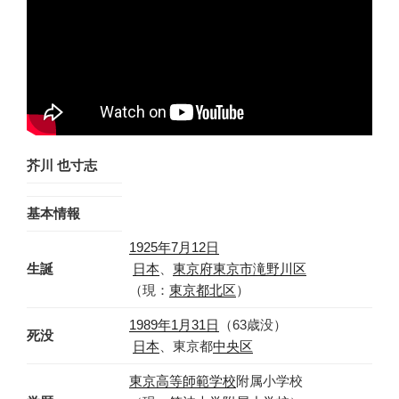
芥川 也寸志
基本情報
1925年
7月12日
生誕
日本
、
東京府
東京市
滝野川区
（現：
東京都
北区
）
1989年
1月31日
（63歳没）
死没
日本
、東京都
中央区
東京高等師範学校
附属小学校