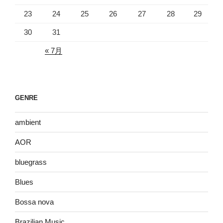
23
24
25
26
27
28
29
30
31
« 7月
GENRE
ambient
AOR
bluegrass
Blues
Bossa nova
Brazilian Music