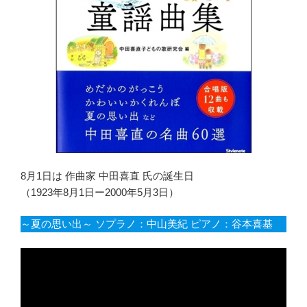
8月1日は 作曲家 中田喜直 氏の誕生日
（1923年8月1日ー2000年5月3日）
～夏の思い出～ ソプラノ：中山美紀 ピアノ：谷本喜基