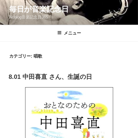
コ
毎日が音楽記念日
ン
Noblog音楽記念日365
テ
ン
ツ
メニュー
へ
ス
キ
カテゴリー:
唱歌
ッ
プ
投
8.01 中田喜直 さん、生誕の日
稿
日: