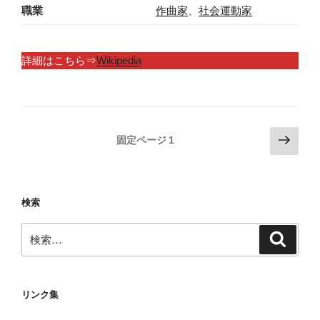
職業
作曲家
、
社会運動家
詳細はこちら⇒
Wikipedia
投
次
固定ページ
1
の
稿
ペ
の
ー
ペ
検索
ジ
ー
検
ジ
検
索
索:
送
り
リンク集