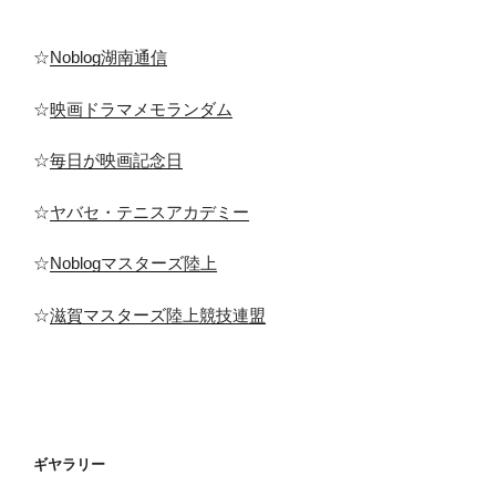
☆
Noblog湖南通信
☆
映画ドラマメモランダム
☆
毎日が映画記念日
☆
ヤバセ・テニスアカデミー
☆
Noblogマスターズ陸上
☆
滋賀マスターズ陸上競技連盟
ギヤラリー