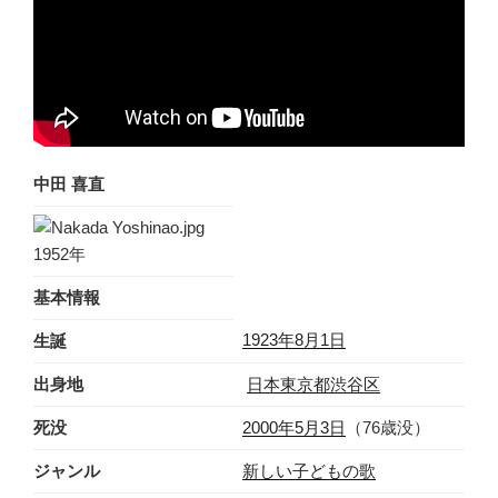
中田 喜直
1952年
基本情報
1923年
8月1日
生誕
出身地
日本
東京都
渋谷区
死没
2000年
5月3日
（76歳没）
ジャンル
新しい子どもの歌