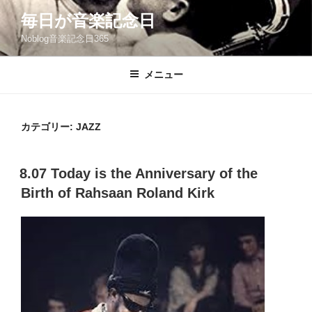
コ
毎日が音楽記念日
ン
Noblog音楽記念日365
テ
ン
ツ
メニュー
へ
ス
キ
カテゴリー:
JAZZ
ッ
プ
投
8.07 Today is the Anniversary of the
稿
Birth of Rahsaan Roland Kirk
日: