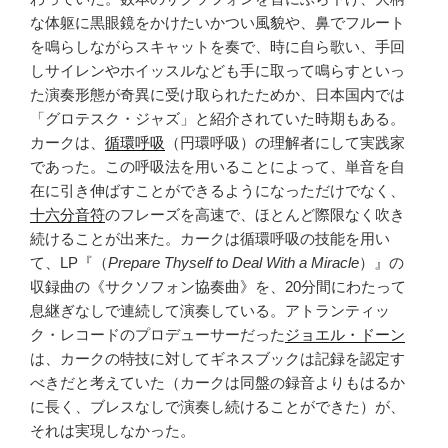
な体躯に黒眼鏡をかけたいかつい風貌や、鼻でフルート
を鳴らしながらスキャットを奏で、時に自ら歌い、手回
しサイレンやホイッスルなども手に取って鳴らすといっ
た演奏形態が奇異に受け取られたためか、日本国内では
「グロテスク・ジャズ」と紹介されていた時期もある。
カークは、
循環呼吸
（円環呼吸）の理解者にして実践家
であった。この呼吸法を用いることによって、単音を自
在に引き伸ばすことができるようになっただけでなく、
十六分音符
のフレーズを高速で、ほとんど際限なく吹き
続けることが出来た。カークは循環呼吸の技能を用い
て、LP『（
Prepare Thyself to Deal With a Miracle
）』の
収録曲の《サクソフォン協奏曲》を、20分間にわたって
息継ぎなしで連続して演奏している。アトランティッ
ク・レコードのプロデューサーだった
ジョエル・ドーン
は、カークの特技に対してギネスブックは記録を認定す
べきだと考えていた（カークは同盤の録音よりもはるか
に長く、ブレスなしで演奏し続けることができた）が、
それは実現しなかった。