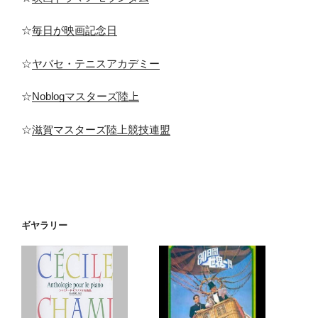
☆
毎日が映画記念日
☆
ヤバセ・テニスアカデミー
☆
Noblogマスターズ陸上
☆
滋賀マスターズ陸上競技連盟
ギヤラリー