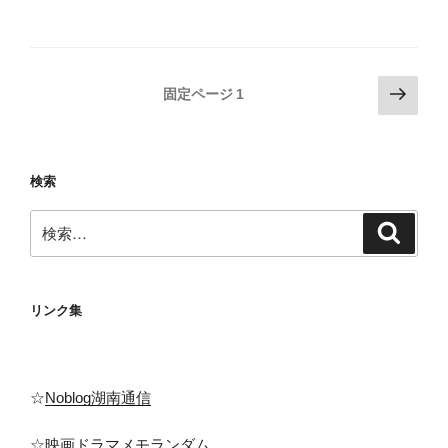
投
次
固定ページ
1
の
稿
ペ
の
ー
ペ
検索
ジ
ー
検
ジ
検
索
索:
送
り
リンク集
☆
Noblog湖南通信
☆
映画ドラマメモランダム