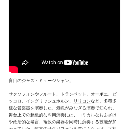
盲目のジャズ・ミュージシャン。
サクソフォンやフルート、トランペット、オーボエ、ピ
ッコロ、イングリッシュホルン、
リリコン
など、多種多
様な管楽器を演奏した。気魄がみなぎる演奏で知られ、
舞台上での超絶的な即興演奏には、コミカルなおふざけ
や政治的な暴言、複数の楽器を同時に演奏する技能が加
わっていた。数本のサクソフォンを首にぶら下げ、大柄