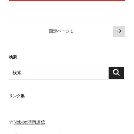
投
次
固定ページ
1
の
稿
ペ
の
ー
ペ
検索
ジ
ー
検
ジ
検
索
索:
送
り
リンク集
☆
Noblog湖南通信