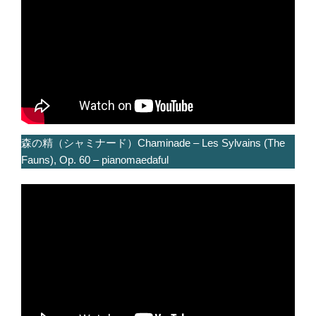
森の精（シャミナード）Chaminade – Les Sylvains (The
Fauns), Op. 60 – pianomaedaful