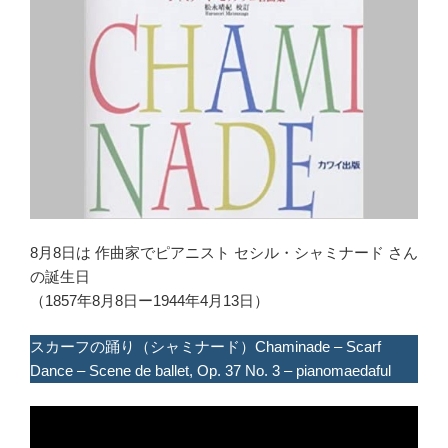
8月8日は 作曲家でピアニスト セシル・シャミナード さん
の誕生日
（1857年8月8日ー1944年4月13日）
スカーフの踊り（シャミナード）Chaminade – Scarf
Dance – Scene de ballet, Op. 37 No. 3 – pianomaedaful