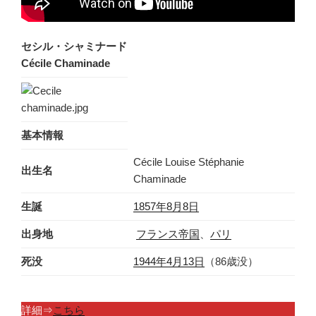
セシル・シャミナード
Cécile Chaminade
基本情報
Cécile Louise Stéphanie
出生名
Chaminade
生誕
1857年
8月8日
出身地
フランス帝国
、
パリ
死没
1944年
4月13日
（86歳没）
詳細⇒
こちら