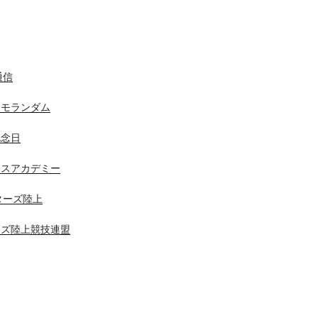
通信
メモランダム
記念日
ニスアカデミー
スターズ陸上
ーズ陸上競技連盟