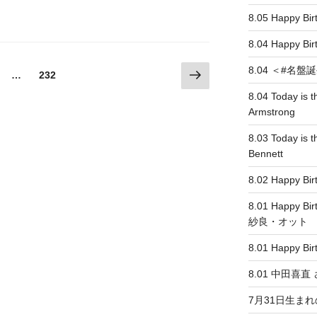
8.05 Happy 
8.04 Happy
次
8.04 ＜#名盤誕生＞
固
…
232
の
定
8.04 Today is t
ペ
ペ
Armstrong
ー
ー
ジ
ジ
8.03 Today is t
Bennett
8.02 Happy Bi
8.01 Happy Bi
紗良・オット
8.01 Happy Bir
8.01 中田喜
7月31日生ま