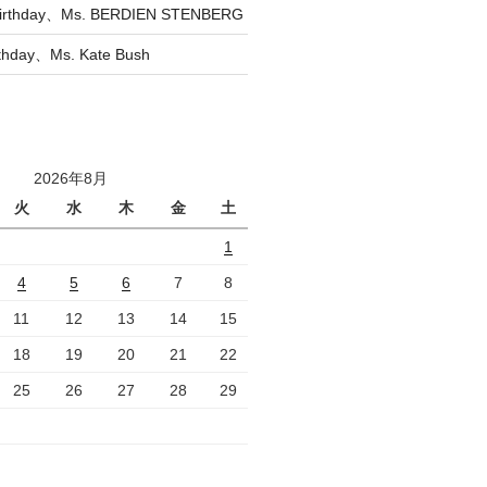
irthday、Ms. BERDIEN STENBERG
rthday、Ms. Kate Bush
2026年8月
火
水
木
金
土
1
4
5
6
7
8
11
12
13
14
15
18
19
20
21
22
25
26
27
28
29