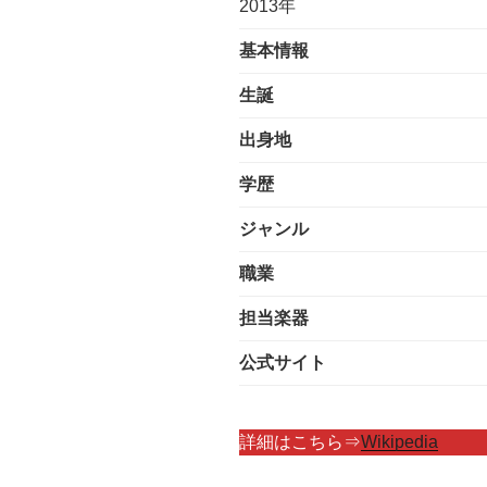
2013年
基本情報
生誕
出身地
学歴
ジャンル
職業
担当楽器
公式サイト
詳細はこちら⇒
Wikipedia