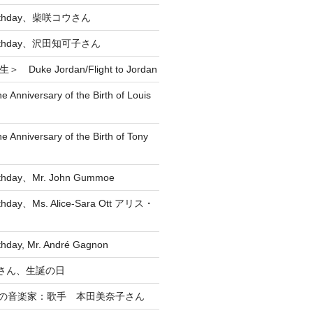
Birthday、柴咲コウさん
 Birthday、沢田知可子さん
 Duke Jordan/Flight to Jordan
he Anniversary of the Birth of Louis
he Anniversary of the Birth of Tony
rthday、Mr. John Gummoe
rthday、Ms. Alice-Sara Ott アリス・
thday, Mr. André Gagnon
直 さん、生誕の日
れの音楽家：歌手 本田美奈子さん