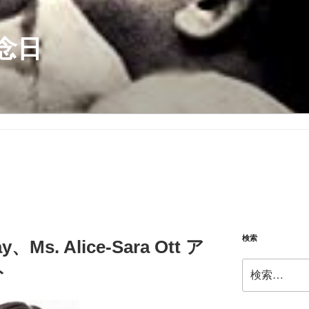
念日
検索
ay、Ms. Alice-Sara Ott ア
検
ト
索: