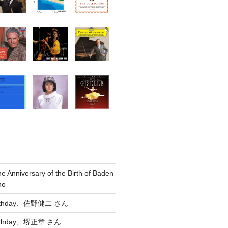
he Anniversary of the Birth of Baden
no
Birthday、佐野健二 さん
Birthday、堺正章 さん