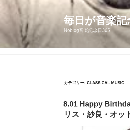
コ
ン
テ
毎日が音楽記
ン
Noblog音楽記念日365
ツ
へ
ス
キ
ッ
プ
カテゴリー:
CLASSICAL MUSIC
投
8.01 Happy Birthd
稿
日:
リス・紗良・オッ