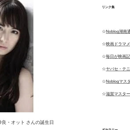
リンク集
☆
Noblog湖南
☆
映画ドラマ
☆
毎日が映画
☆
ヤバセ・テ
☆
Noblogマ
☆
滋賀マスタ
＝紗良・オット さんの誕生日
ギヤラリー