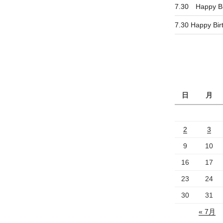
7.30 Happy B
7.30 Happy Bi
日
月
2
3
9
10
16
17
23
24
30
31
« 7月