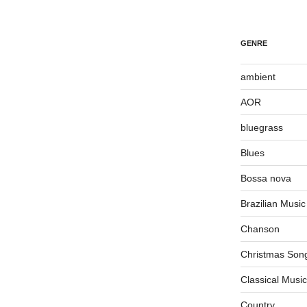
GENRE
ambient
AOR
bluegrass
Blues
Bossa nova
Brazilian Music
Chanson
Christmas Son
Classical Music
Country