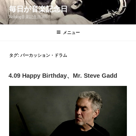
コ
毎日が音楽記念日
ン
Noblog音楽記念日365
テ
ン
ツ
メニュー
へ
ス
キ
タグ:
パーカッション・ドラム
ッ
プ
投
4.09 Happy Birthday、Mr. Steve Gadd
稿
日: