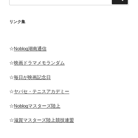
索
索:
リンク集
☆
Noblog湖南通信
☆
映画ドラマメモランダム
☆
毎日が映画記念日
☆
ヤバセ・テニスアカデミー
☆
Noblogマスターズ陸上
☆
滋賀マスターズ陸上競技連盟