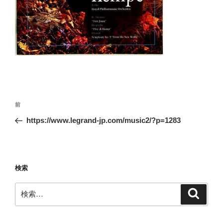
投
前
前
稿
の
https://www.legrand-jp.com/music2/?p=1283
ナ
投
ビ
稿
ゲ
ー
検索
シ
検
検
ョ
索
索:
ン