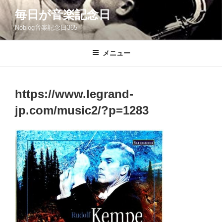
コ
毎日が音楽記念日
ン
Noblog音楽記念日365
テ
ン
ツ
メニュー
へ
ス
キ
https://www.legrand-
ッ
jp.com/music2/?p=1283
プ