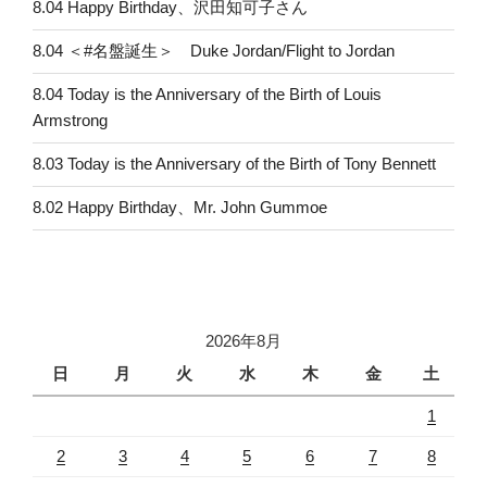
8.04 Happy Birthday、沢田知可子さん
8.04 ＜#名盤誕生＞ Duke Jordan/Flight to Jordan
8.04 Today is the Anniversary of the Birth of Louis
Armstrong
8.03 Today is the Anniversary of the Birth of Tony Bennett
8.02 Happy Birthday、Mr. John Gummoe
2026年8月
日
月
火
水
木
金
土
1
2
3
4
5
6
7
8