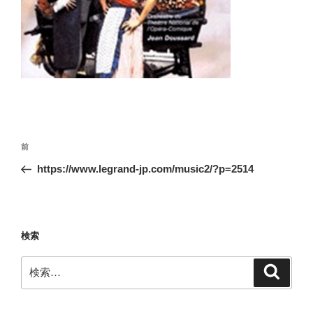
投
前
前
稿
の
https://www.legrand-jp.com/music2/?p=2514
ナ
投
ビ
稿
ゲ
ー
検索
シ
検
検
ョ
索
索:
ン