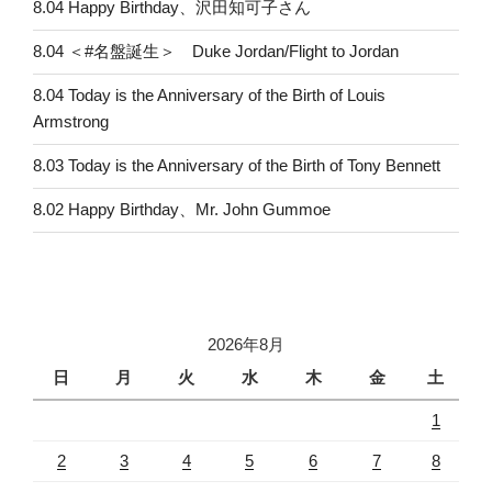
8.04 Happy Birthday、沢田知可子さん
8.04 ＜#名盤誕生＞ Duke Jordan/Flight to Jordan
8.04 Today is the Anniversary of the Birth of Louis
Armstrong
8.03 Today is the Anniversary of the Birth of Tony Bennett
8.02 Happy Birthday、Mr. John Gummoe
2026年8月
日
月
火
水
木
金
土
1
2
3
4
5
6
7
8