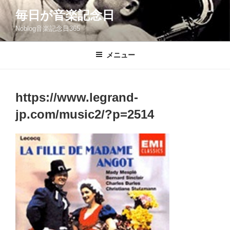
コ
毎日が音楽記念日
ン
Noblog音楽記念日365
テ
ン
ツ
メニュー
へ
ス
キ
https://www.legrand-
ッ
jp.com/music2/?p=2514
プ