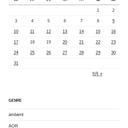
1
2
3
4
5
6
7
8
9
10
11
12
13
14
15
16
17
18
19
20
21
22
23
24
25
26
27
28
29
30
31
9月 »
GENRE
ambient
AOR