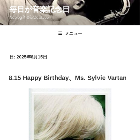
コ
毎日が音楽記念日
ン
Noblog音楽記念日365
テ
ン
ツ
メニュー
へ
ス
キ
日:
2025年8月15日
ッ
プ
投
8.15 Happy Birthday、Ms. Sylvie Vartan
稿
日: