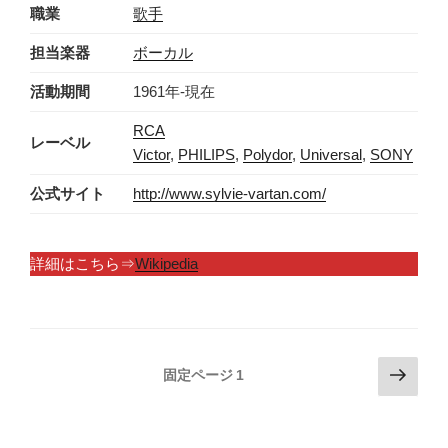
職業
歌手
担当楽器
ボーカル
活動期間
1961年-現在
RCA
レーベル
Victor
,
PHILIPS
,
Polydor
,
Universal
,
SONY
公式サイト
http://www.sylvie-vartan.com/
詳細はこちら⇒
Wikipedia
投
次
固定ページ
1
の
稿
ペ
の
ー