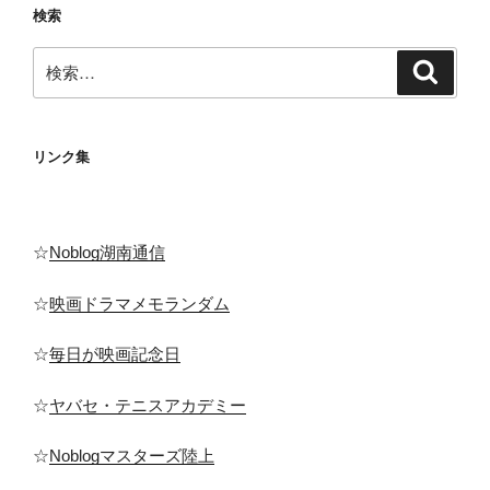
ペ
検索
ジ
ー
検
ジ
検
索
索:
送
り
リンク集
☆
Noblog湖南通信
☆
映画ドラマメモランダム
☆
毎日が映画記念日
☆
ヤバセ・テニスアカデミー
☆
Noblogマスターズ陸上