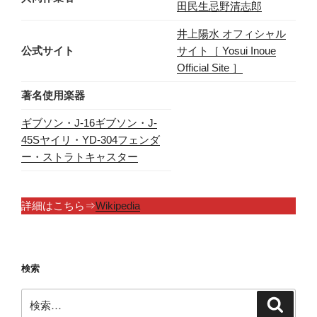
田民生
忌野清志郎
井上陽水 オフィシャル
公式サイト
サイト［ Yosui Inoue
Official Site ］
著名使用楽器
ギブソン・J-16
ギブソン・J-
45
Sヤイリ・YD-304
フェンダ
ー・ストラトキャスター
詳細はこちら⇒
Wikipedia
検索
検
検
索
索: