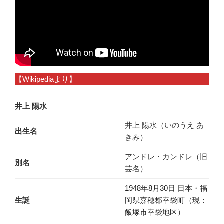
【Wikipediaより】
井上 陽水
井上 陽水（いのうえ あ
出生名
きみ）
アンドレ・カンドレ（旧
別名
芸名）
1948年
8月30日
日本
・
福
生誕
岡県
嘉穂郡
幸袋町
（現：
飯塚市
幸袋地区）