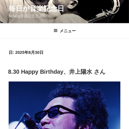
コ
毎日が音楽記念日
ン
Noblog音楽記念日365
テ
ン
ツ
メニュー
へ
ス
キ
日:
2025年8月30日
ッ
プ
投
8.30 Happy Birthday、井上陽水 さん
稿
日: