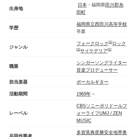
日本
・福岡県
田川郡
糸
出身地
田町
福岡県立西田川高等学校
学歴
卒業
[1]
フォークロック
ロック
ジャンル
[1]
[1]
サイケデリア
シンガーソングライター
職業
音楽プロデューサー
担当楽器
ボーカル
ギター
活動期間
1969年
–
CBSソニー
ポリドール
フ
レーベル
ォーライフ
UMJ / ZEN
MUSIC
多賀英典
星勝
安全地帯
奥
共同作業者