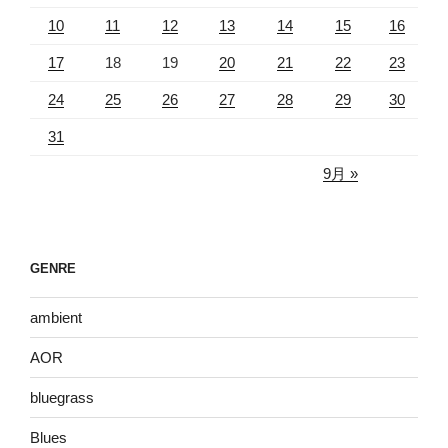
10
11
12
13
14
15
16
17
18
19
20
21
22
23
24
25
26
27
28
29
30
31
9月 »
GENRE
ambient
AOR
bluegrass
Blues