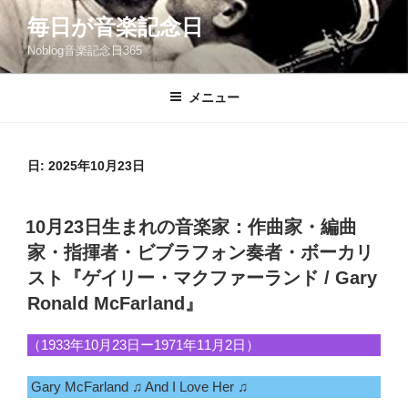
コ
毎日が音楽記念日
ン
Noblog音楽記念日365
テ
ン
ツ
メニュー
へ
ス
キ
日:
2025年10月23日
ッ
プ
投
10月23日生まれの音楽家：作曲家・編曲
稿
家・指揮者・ビブラフォン奏者・ボーカリ
日:
スト『ゲイリー・マクファーランド / Gary
Ronald McFarland』
（1933年10月23日ー1971年11月2日）
Gary McFarland ♫ And I Love Her ♫