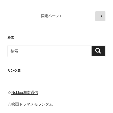
投
次
固定ページ
1
の
稿
ペ
の
ー
ペ
検索
ジ
ー
検
ジ
検
索
索:
送
り
リンク集
☆
Noblog湖南通信
☆
映画ドラマメモランダム