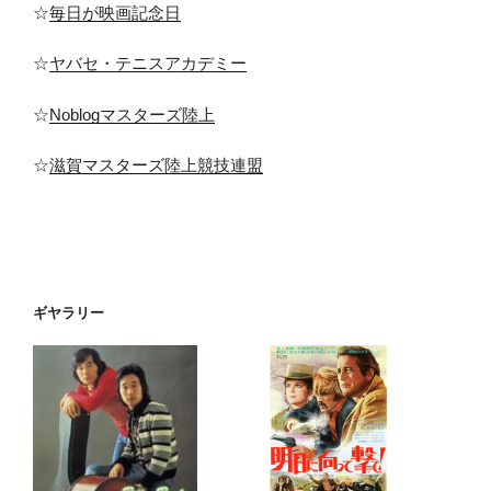
☆
毎日が映画記念日
☆
ヤバセ・テニスアカデミー
☆
Noblogマスターズ陸上
☆
滋賀マスターズ陸上競技連盟
ギヤラリー