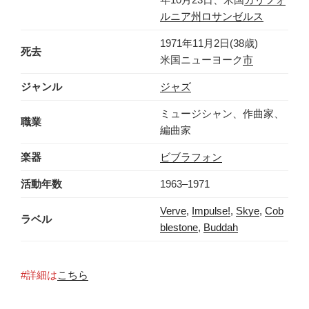
ルニア州
ロサンゼルス
1971年11月2日(38歳)
死去
米国ニューヨーク
市
ジャンル
ジャズ
ミュージシャン、作曲家、
職業
編曲家
楽器
ビブラフォン
活動年数
1963–1971
Verve
,
Impulse!
,
Skye
,
Cob
ラベル
blestone
,
Buddah
#詳細は
こちら