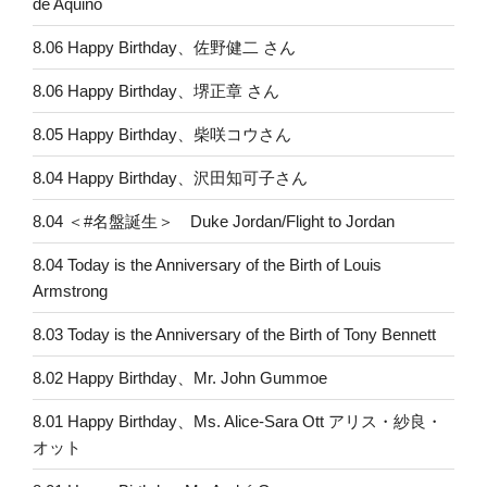
de Aquino
8.06 Happy Birthday、佐野健二 さん
8.06 Happy Birthday、堺正章 さん
8.05 Happy Birthday、柴咲コウさん
8.04 Happy Birthday、沢田知可子さん
8.04 ＜#名盤誕生＞ Duke Jordan/Flight to Jordan
8.04 Today is the Anniversary of the Birth of Louis
Armstrong
8.03 Today is the Anniversary of the Birth of Tony Bennett
8.02 Happy Birthday、Mr. John Gummoe
8.01 Happy Birthday、Ms. Alice-Sara Ott アリス・紗良・
オット