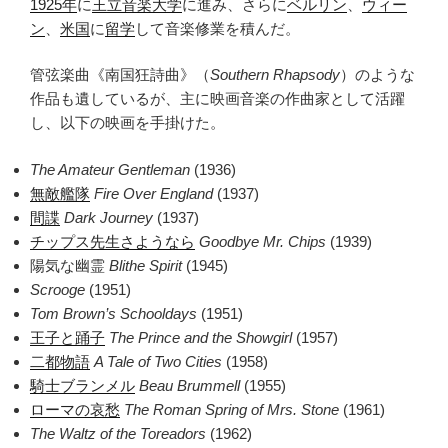
1925年
に
王立音楽大学
に進み、さらに
ベルリン
、
ウィー
ン
、
米国
に
留学
して音楽修業を積んだ。
管弦楽曲《南国狂詩曲》（
Southern Rhapsody
）のような
作品も遺しているが、主に映画音楽の作曲家として活躍
し、以下の映画を手掛けた。
The Amateur Gentleman
(1936)
無敵艦隊
Fire Over England
(1937)
間諜
Dark Journey
(1937)
チップス先生さようなら
Goodbye Mr. Chips
(1939)
陽気な幽霊
Blithe Spirit
(1945)
Scrooge
(1951)
Tom Brown’s Schooldays
(1951)
王子と踊子
The Prince and the Showgirl
(1957)
二都物語
A Tale of Two Cities
(1958)
騎士ブランメル
Beau Brummell
(1955)
ローマの哀愁
The Roman Spring of Mrs. Stone
(1961)
The Waltz of the Toreadors
(1962)