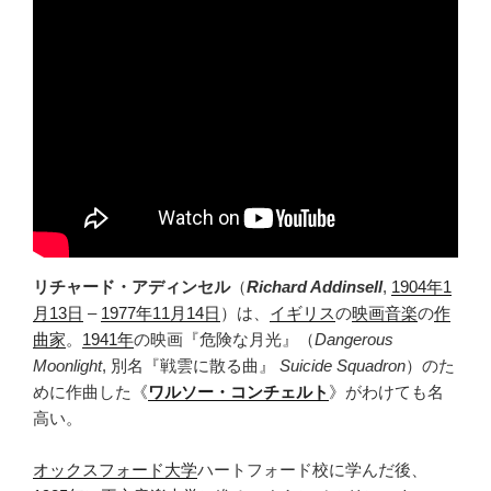
リチャード・アディンセル
（
Richard Addinsell
,
1904年
1
月13日
–
1977年
11月14日
）は、
イギリス
の
映画音楽
の
作
曲家
。
1941年
の映画『危険な月光』（
Dangerous
Moonlight
, 別名『戦雲に散る曲』
Suicide Squadron
）のた
めに作曲した《
ワルソー・コンチェルト
》がわけても名
高い。
オックスフォード大学
ハートフォード校に学んだ後、