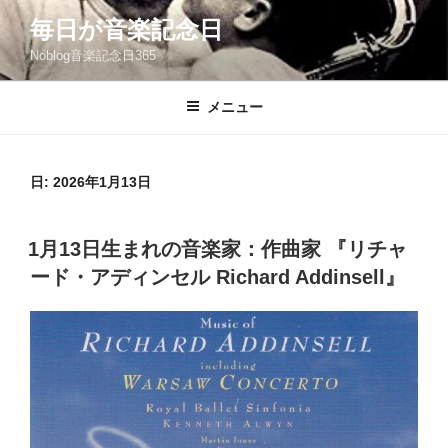
コ
毎日が音楽記念日
ン
Noblog音楽記念日365
テ
ン
ツ
メニュー
へ
ス
キ
日:
2026年1月13日
ッ
プ
投
1月13日生まれの音楽家：作曲家 『リチャ
稿
ード・アディンセル Richard Addinsell』
日: