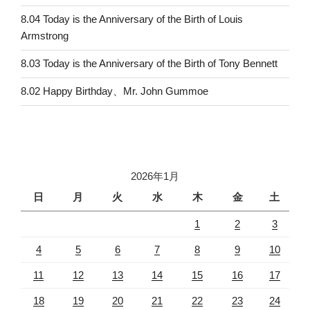
8.04 Today is the Anniversary of the Birth of Louis
Armstrong
8.03 Today is the Anniversary of the Birth of Tony Bennett
8.02 Happy Birthday、Mr. John Gummoe
2026年1月
日
月
火
水
木
金
土
1
2
3
4
5
6
7
8
9
10
11
12
13
14
15
16
17
18
19
20
21
22
23
24