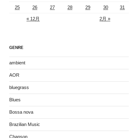
25
26
27
28
29
30
31
« 12月
2月 »
GENRE
ambient
AOR
bluegrass
Blues
Bossa nova
Brazilian Music
Chanson