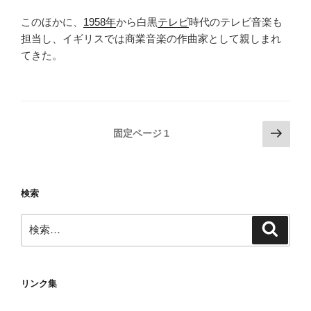
このほかに、
1958年
から白黒
テレビ
時代のテレビ音楽も
担当し、イギリスでは商業音楽の作曲家として親しまれ
てきた。
投
次
固定ページ
1
の
稿
ペ
の
ー
ペ
検索
ジ
ー
検
ジ
検
索
索:
送
り
リンク集