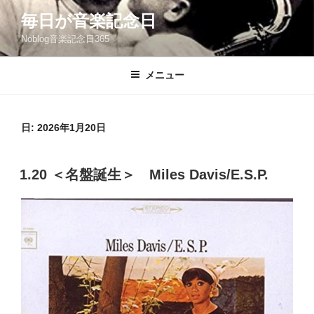
コ
毎日が音楽記念日
ン
Noblog音楽記念日365
テ
ン
ツ
メニュー
へ
ス
キ
日:
2026年1月20日
ッ
プ
投
1.20 ＜名盤誕生＞ Miles Davis/E.S.P.
稿
日: