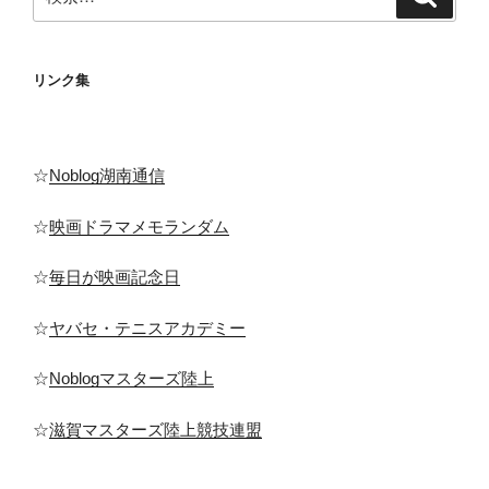
索
索:
送
り
リンク集
☆
Noblog湖南通信
☆
映画ドラマメモランダム
☆
毎日が映画記念日
☆
ヤバセ・テニスアカデミー
☆
Noblogマスターズ陸上
☆
滋賀マスターズ陸上競技連盟