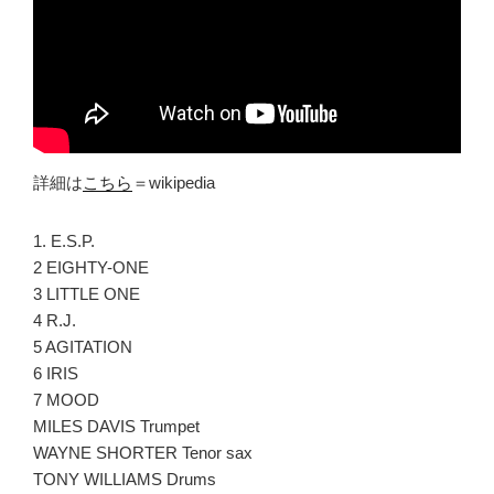
詳細は
こちら
＝wikipedia
1. E.S.P.
2 EIGHTY-ONE
3 LITTLE ONE
4 R.J.
5 AGITATION
6 IRIS
7 MOOD
MILES DAVIS Trumpet
WAYNE SHORTER Tenor sax
TONY WILLIAMS Drums