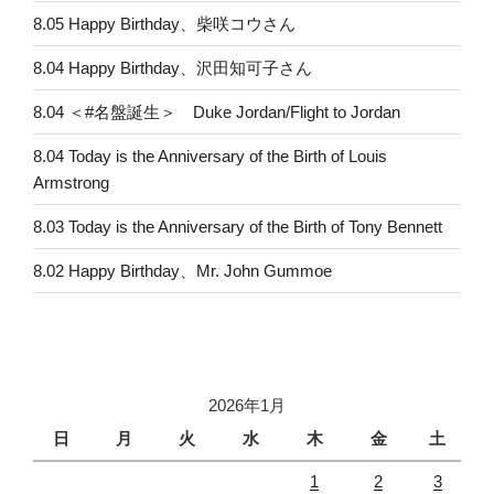
8.05 Happy Birthday、柴咲コウさん
8.04 Happy Birthday、沢田知可子さん
8.04 ＜#名盤誕生＞ Duke Jordan/Flight to Jordan
8.04 Today is the Anniversary of the Birth of Louis
Armstrong
8.03 Today is the Anniversary of the Birth of Tony Bennett
8.02 Happy Birthday、Mr. John Gummoe
2026年1月
日
月
火
水
木
金
土
1
2
3