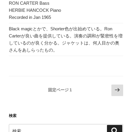
RON CARTER Bass
HERBIE HANCOCK Piano
Recorded in Jan 1965
Black magicとかで、Shorter色が出始めている。Ron
Carterが良い曲を提供している。演奏の調和が緊密性を増
しているのが良く分かる。ジャケットは、何人目かの奥
さんをあしらったもの。
投
次
固定ページ
1
の
稿
ペ
の
ー
ペ
検索
ジ
ー
検
ジ
検