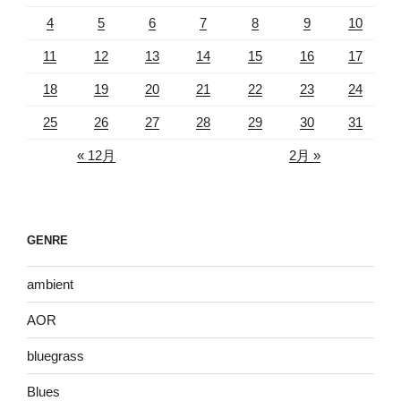
4
5
6
7
8
9
10
11
12
13
14
15
16
17
18
19
20
21
22
23
24
25
26
27
28
29
30
31
« 12月
2月 »
GENRE
ambient
AOR
bluegrass
Blues