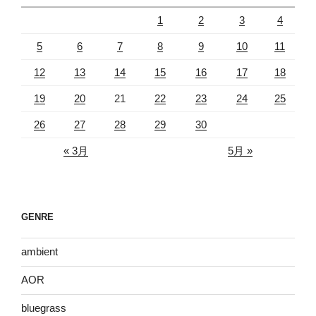
1
2
3
4
5
6
7
8
9
10
11
12
13
14
15
16
17
18
19
20
21
22
23
24
25
26
27
28
29
30
« 3月
5月 »
GENRE
ambient
AOR
bluegrass