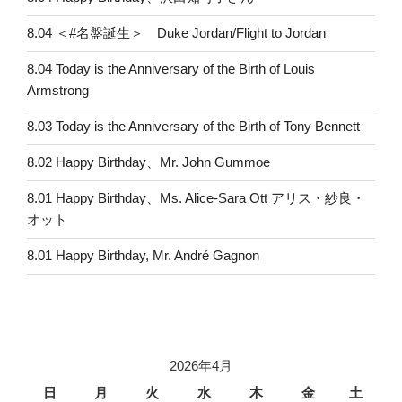
8.04 ＜#名盤誕生＞ Duke Jordan/Flight to Jordan
8.04 Today is the Anniversary of the Birth of Louis
Armstrong
8.03 Today is the Anniversary of the Birth of Tony Bennett
8.02 Happy Birthday、Mr. John Gummoe
8.01 Happy Birthday、Ms. Alice-Sara Ott アリス・紗良・
オット
8.01 Happy Birthday, Mr. André Gagnon
2026年4月
日
月
火
水
木
金
土