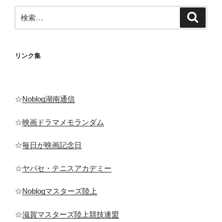
検
検
索
索:
リンク集
☆
Noblog湖南通信
☆
映画ドラマメモランダム
☆
毎日が映画記念日
☆
ヤバセ・テニスアカデミー
☆
Noblogマスターズ陸上
☆
滋賀マスターズ陸上競技連盟