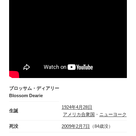
ブロッサム・ディアリー
Blossom Dearie
1924年
4月28日
生誕
アメリカ合衆国
・
ニューヨーク
死没
2009年
2月7日
（84歳没）