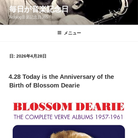
コ
毎日が音楽記念日
ン
Noblog音楽記念日365
テ
ン
ツ
メニュー
へ
ス
キ
日:
2026年4月28日
ッ
プ
投
4.28 Today is the Anniversary of the
稿
Birth of Blossom Dearie
日: