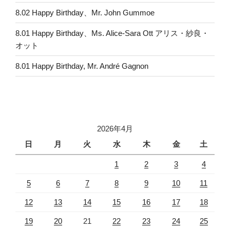
8.02 Happy Birthday、Mr. John Gummoe
8.01 Happy Birthday、Ms. Alice-Sara Ott アリス・紗良・
オット
8.01 Happy Birthday, Mr. André Gagnon
2026年4月
日
月
火
水
木
金
土
1
2
3
4
5
6
7
8
9
10
11
12
13
14
15
16
17
18
19
20
21
22
23
24
25