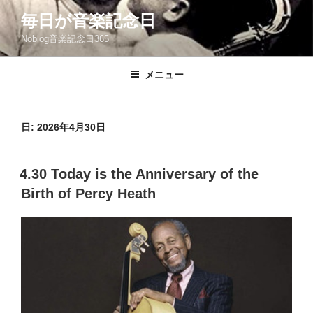
コ
毎日が音楽記念日
ン
Noblog音楽記念日365
テ
ン
ツ
メニュー
へ
ス
キ
日:
2026年4月30日
ッ
プ
投
4.30 Today is the Anniversary of the
稿
Birth of Percy Heath
日: