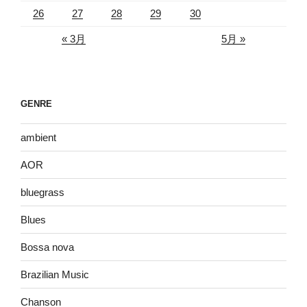
26
27
28
29
30
« 3月
5月 »
GENRE
ambient
AOR
bluegrass
Blues
Bossa nova
Brazilian Music
Chanson