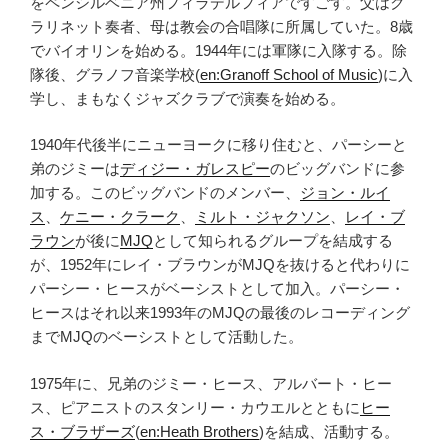
をペンシルベニア州フィラデルフィアですごす。父はク
ラリネット奏者、母は教会の合唱隊に所属していた。8歳
でバイオリンを始める。1944年には軍隊に入隊する。除
隊後、グラノフ音楽学校(
en:Granoff School of Music
)に入
学し、まもなくジャズクラブで演奏を始める。
1940年代後半にニューヨークに移り住むと、パーシーと
弟のジミーは
ディジー・ガレスピー
のビッグバンドに参
加する。このビッグバンドのメンバー、
ジョン・ルイ
ス
、
ケニー・クラーク
、
ミルト・ジャクソン
、
レイ・ブ
ラウン
が後に
MJQ
として知られるグループを結成する
が、1952年にレイ・ブラウンがMJQを抜けると代わりに
パーシー・ヒースがベーシストとして加入。パーシー・
ヒースはそれ以来1993年のMJQの最後のレコーディング
までMJQのベーシストとして活動した。
1975年に、兄弟のジミー・ヒース、アルバート・ヒー
ス、ピアニストのスタンリー・カウエルとともに
ヒー
ス・ブラザーズ
(
en:Heath Brothers
)を結成、活動する。