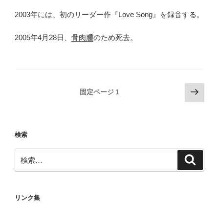
2003年には、初のリーダー作『Love Song』を録音する。
2005年4月28日、
骨肉腫
のため死去。
投
次
固定ページ
1
の
稿
ペ
の
ー
ペ
検索
ジ
ー
検
ジ
検
索
索:
送
り
リンク集