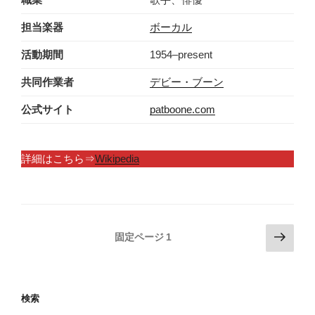
担当楽器
ボーカル
活動期間
1954–present
共同作業者
デビー・ブーン
公式サイト
patboone.com
詳細はこちら⇒
Wikipedia
投
次
固定ページ
1
の
稿
ペ
の
ー
ペ
検索
ジ
ー