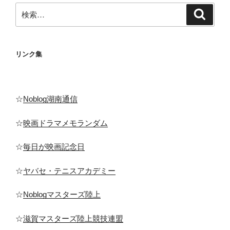
検
ジ
検
索
索:
送
り
リンク集
☆
Noblog湖南通信
☆
映画ドラマメモランダム
☆
毎日が映画記念日
☆
ヤバセ・テニスアカデミー
☆
Noblogマスターズ陸上
☆
滋賀マスターズ陸上競技連盟