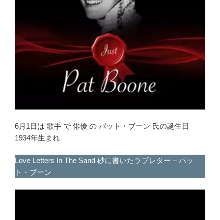
6月1日は 歌手 で 俳優 の パット・ブーン 氏の誕生日
1934年生まれ
Love Letters In The Sand 砂に書いたラブレター – パッ
ト・ブーン