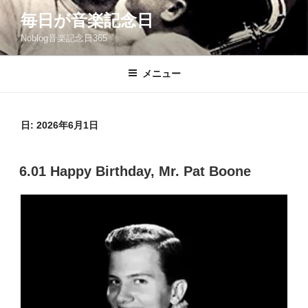
コ
毎日が音楽記念日
ン
Noblog音楽記念日365
テ
ン
ツ
メニュー
へ
ス
キ
日:
2026年6月1日
ッ
プ
投
6.01 Happy Birthday, Mr. Pat Boone
稿
日: