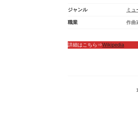
ジャンル
ミュ
職業
作曲
詳細はこちら⇒
Wikipedia
投
稿
の
ペ
ー