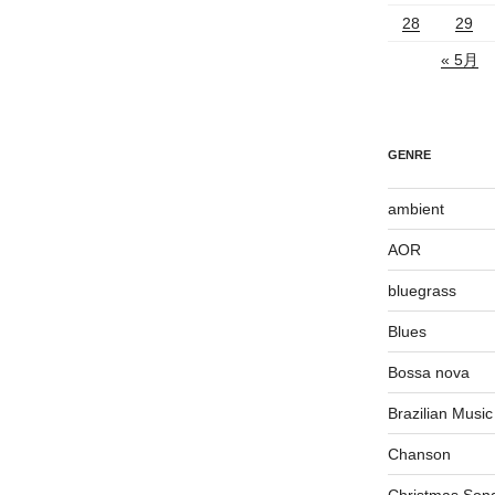
28
29
« 5月
GENRE
ambient
AOR
bluegrass
Blues
Bossa nova
Brazilian Music
Chanson
Christmas Son