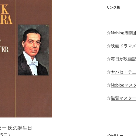
リンク集
☆
Noblog湖南
☆
映画ドラマ
☆
毎日が映画
☆
ヤバセ・テ
☆
Noblogマ
☆
滋賀マスタ
ター 氏の誕生日
15日）
ギヤラリー