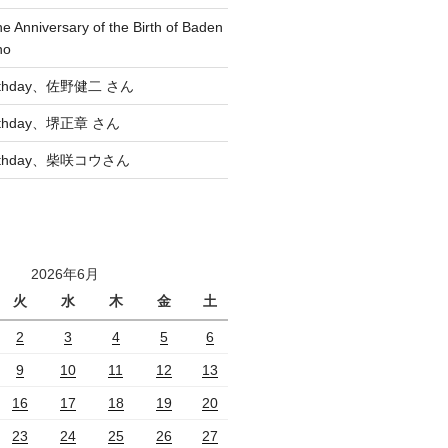
he Anniversary of the Birth of Baden
no
Birthday、佐野健二 さん
Birthday、堺正章 さん
Birthday、柴咲コウさん
2026年6月
火
水
木
金
土
2
3
4
5
6
9
10
11
12
13
16
17
18
19
20
23
24
25
26
27