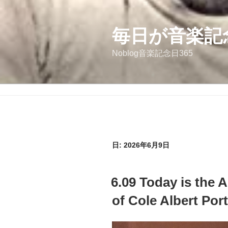
コ
ン
テ
毎日が音楽記
ン
Noblog音楽記念日365
ツ
へ
ス
キ
ッ
プ
日:
2026年6月9日
投
6.09 Today is the A
稿
日:
of Cole Albert Port