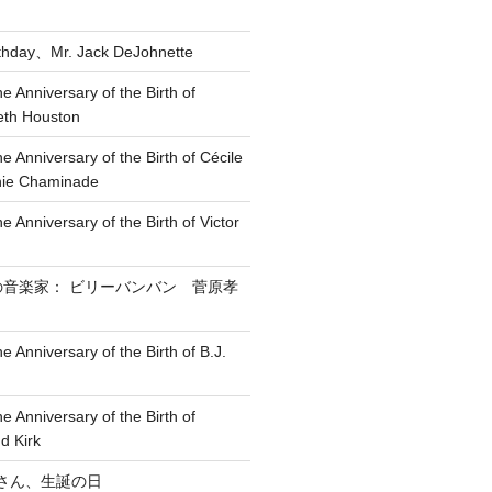
rthday、Mr. Jack DeJohnette
he Anniversary of the Birth of
eth Houston
he Anniversary of the Birth of Cécile
nie Chaminade
e Anniversary of the Birth of Victor
の音楽家： ビリーバンバン 菅原孝
e Anniversary of the Birth of B.J.
he Anniversary of the Birth of
d Kirk
博 さん、生誕の日