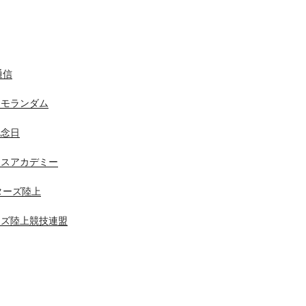
通信
メモランダム
記念日
ニスアカデミー
スターズ陸上
ーズ陸上競技連盟