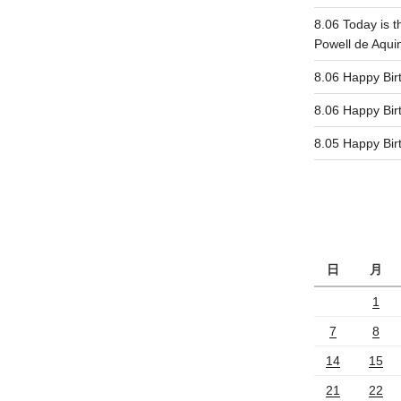
8.06 Today is t
Powell de Aqui
8.06 Happy 
8.06 Happy 
8.05 Happy 
日
月
1
7
8
14
15
21
22