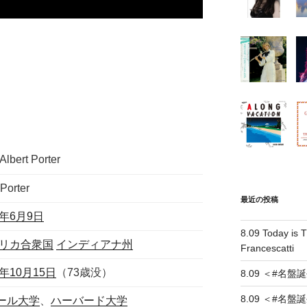
Albert Porter
Porter
最近の投稿
1年
6月9日
8.09 Today is T
リカ合衆国
インディアナ州
Francescatti
4年
10月15日
（73歳没）
8.09 ＜#名盤誕生＞
8.09 ＜#名盤誕生＞
ール大学
、
ハーバード大学