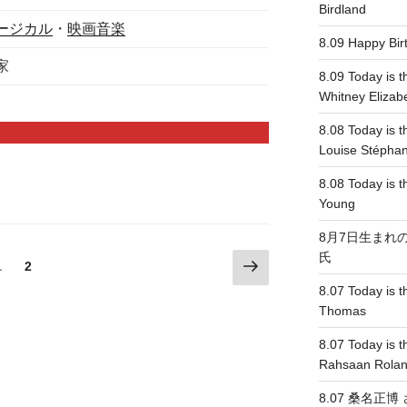
Birdland
ージカル
・
映画音楽
8.09 Happy Bi
家
8.09 Today is t
Whitney Elizab
8.08 Today is t
Louise Stépha
8.08 Today is th
Young
8月7日生まれ
氏
次
固
1
固
2
の
定
定
8.07 Today is th
ペ
ペ
ペ
Thomas
ー
ー
ー
ジ
8.07 Today is t
ジ
ジ
Rahsaan Rolan
8.07 桑名正