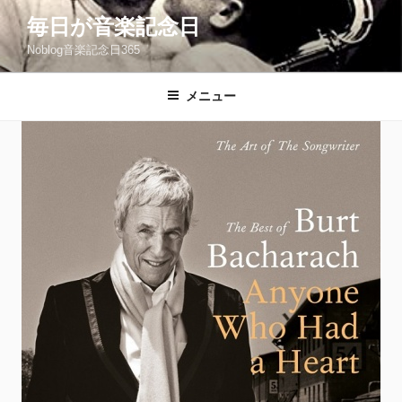
コ
毎日が音楽記念日
ン
Noblog音楽記念日365
テ
ン
ツ
メニュー
へ
ス
キ
ッ
プ