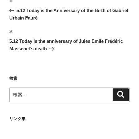
前
前
稿
の
5.12 Today is the Anniversary of the Birth of Gabriel
ナ
投
Urbain Fauré
ビ
稿
ゲ
次
次
の
ー
5.12 Today is the anniversary of Jules Emile Frédéric
投
シ
Massenet’s death
稿
ョ
ン
検索
検
検
索
索:
リンク集