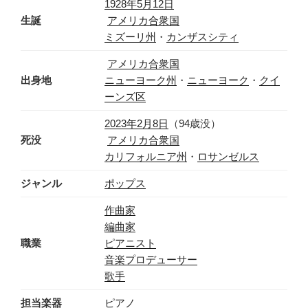
1928年
5月12日
生誕
アメリカ合衆国
ミズーリ州
・
カンザスシティ
アメリカ合衆国
出身地
ニューヨーク州
・
ニューヨーク
・
クイ
ーンズ区
2023年
2月8日
（94歳没）
死没
アメリカ合衆国
カリフォルニア州
・
ロサンゼルス
ジャンル
ポップス
作曲家
編曲家
職業
ピアニスト
音楽プロデューサー
歌手
担当楽器
ピアノ