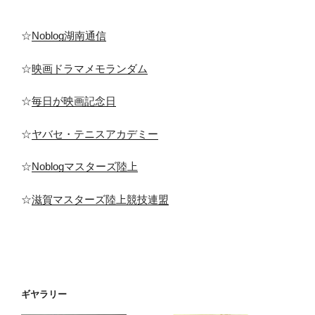
☆
Noblog湖南通信
☆
映画ドラマメモランダム
☆
毎日が映画記念日
☆
ヤバセ・テニスアカデミー
☆
Noblogマスターズ陸上
☆
滋賀マスターズ陸上競技連盟
ギヤラリー