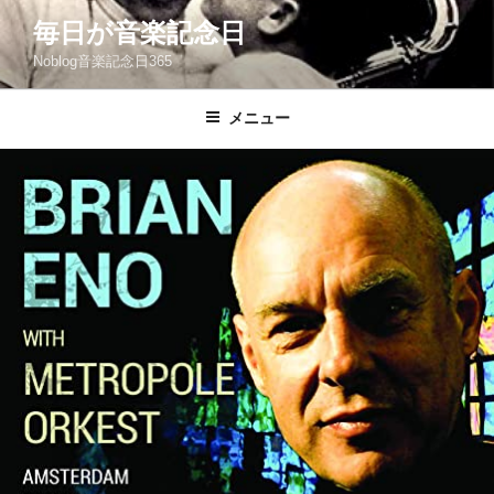
コ
毎日が音楽記念日
ン
Noblog音楽記念日365
テ
ン
ツ
メニュー
へ
ス
キ
ッ
プ