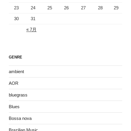
23
24
25
26
27
28
29
30
31
« 7月
GENRE
ambient
AOR
bluegrass
Blues
Bossa nova
Brazilian Music