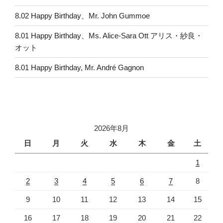
8.02 Happy Birthday、Mr. John Gummoe
8.01 Happy Birthday、Ms. Alice-Sara Ott アリス・紗良・
オット
8.01 Happy Birthday, Mr. André Gagnon
2026年8月
日
月
火
水
木
金
土
1
2
3
4
5
6
7
8
9
10
11
12
13
14
15
16
17
18
19
20
21
22