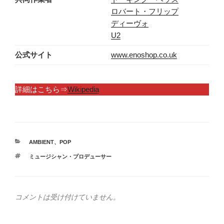
ロバート・フリップ
ディーヴォ
U2
公式サイト
www.enoshop.co.uk
詳細はこちら⇒
Wikipedia
カ
AMBIENT
、
POP
テ
タ
ミュージシャン・プロデューサー
ゴ
グ
リ
ー
コメントは受け付けていません。