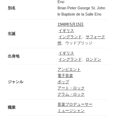
Eno
別名
Brian Peter George St. John
le Baptiste de la Salle Eno
1948年
5月15日
イギリス
生誕
イングランド
、
サフォーク
州
、ウッドブリッジ
イギリス
出身地
イングランド
、
ロンドン
アンビエント
電子音楽
ジャンル
ポップ
アート・ロック
グラム・ロック
音楽プロデューサー
職業
ミュージシャン