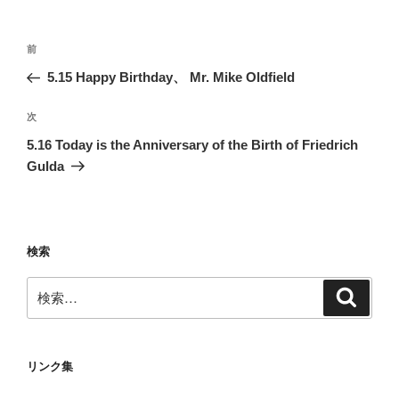
投
前
前
稿
の
5.15 Happy Birthday、 Mr. Mike Oldfield
ナ
投
ビ
稿
次
次
ゲ
の
5.16 Today is the Anniversary of the Birth of Friedrich
投
ー
Gulda
稿
シ
ョ
ン
検索
検
検
索
索:
リンク集