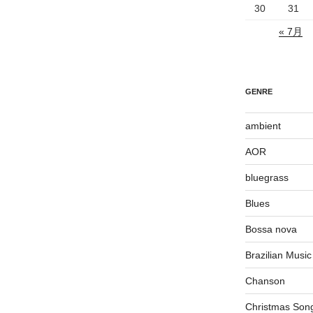
30
31
« 7月
GENRE
ambient
AOR
bluegrass
Blues
Bossa nova
Brazilian Music
Chanson
Christmas Son