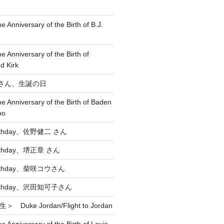
e Anniversary of the Birth of B.J.
he Anniversary of the Birth of
d Kirk
博 さん、生誕の日
he Anniversary of the Birth of Baden
no
Birthday、佐野健二 さん
Birthday、堺正章 さん
Birthday、柴咲コウさん
 Birthday、沢田知可子さん
 Duke Jordan/Flight to Jordan