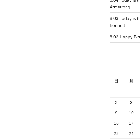
8.04 Today is t
Armstrong
8.03 Today is t
Bennett
8.02 Happy Bi
日
月
2
3
9
10
16
17
23
24