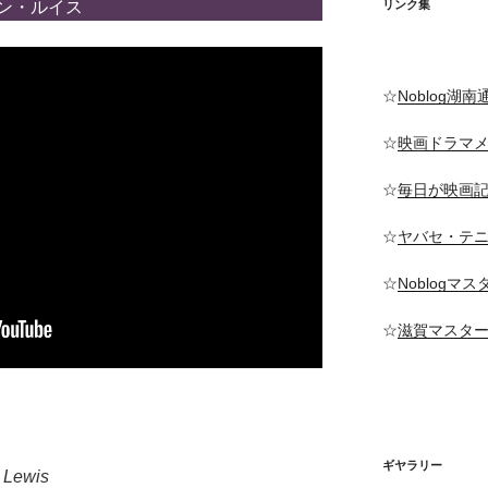
ン・ルイス
リンク集
☆
Noblog湖南
☆
映画ドラマ
☆
毎日が映画
☆
ヤバセ・テ
☆
Noblogマ
☆
滋賀マスタ
ギヤラリー
 Lewis