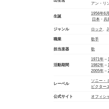
出生名
アン・リ
1956年
6
生誕
日本
・
兵
ジャンル
ロック
、
J
職業
歌手
担当楽器
歌
1971年
–
活動期間
1982年
–
2005年
–
ソニー・
レーベル
ビクター
公式サイト
オフィシ