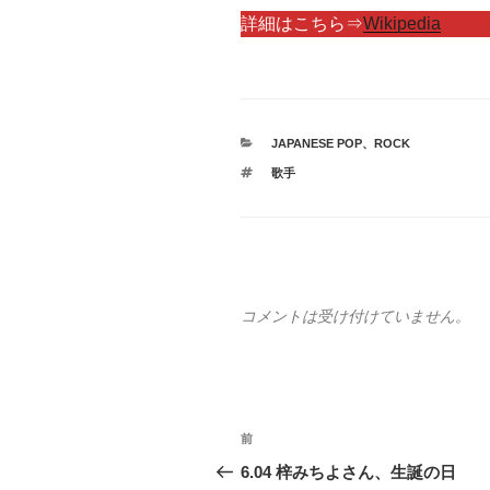
詳細はこちら⇒
Wikipedia
カ
JAPANESE POP
、
ROCK
テ
タ
歌手
ゴ
グ
リ
ー
コメントは受け付けていません。
投
前
前
稿
の
6.04 梓みちよさん、生誕の日