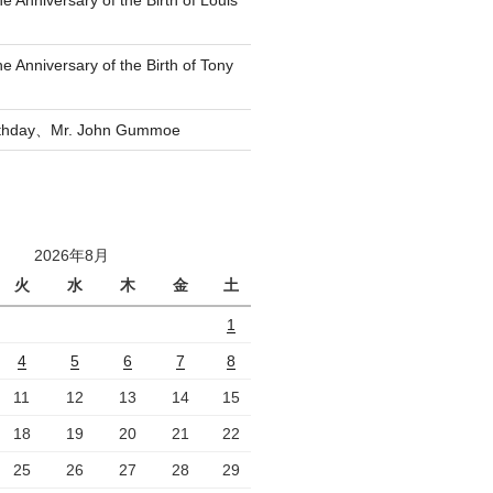
he Anniversary of the Birth of Louis
he Anniversary of the Birth of Tony
rthday、Mr. John Gummoe
2026年8月
火
水
木
金
土
1
4
5
6
7
8
11
12
13
14
15
18
19
20
21
22
25
26
27
28
29