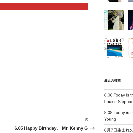
最近の投稿
8.08 Today is t
Louise Stépha
8.08 Today is th
Young
次
次
の
6.05 Happy Birthday、 Mr. Kenny G
8月7日生まれ