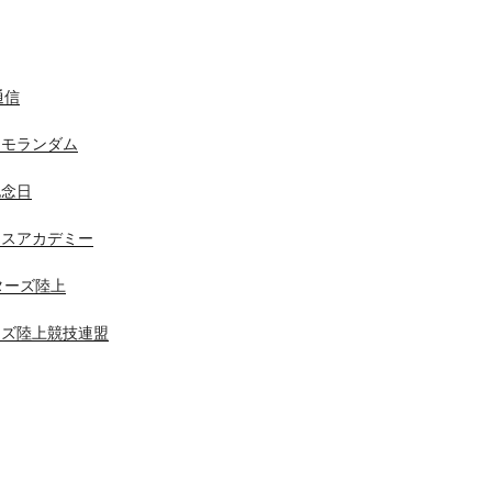
通信
メモランダム
記念日
ニスアカデミー
スターズ陸上
ーズ陸上競技連盟