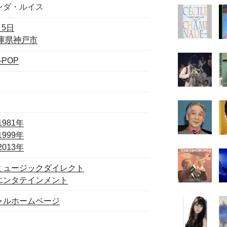
ンダ・ルイス
月5日
庫県
神戸市
-POP
1981年
1999年
2013年
ミュージックダイレクト
エンタテインメント
ャルホームページ