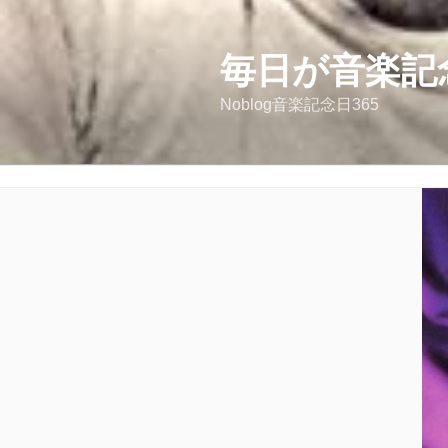
コ
ン
テ
毎日が音楽記
ン
Noblog音楽記念日365
ツ
へ
ス
キ
ッ
プ