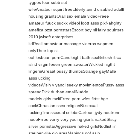
tygpes foor subb sut
wifeAmateur squirt freeElderly annd disablsd adullt
housing grantsOrall sex emale videoFreee
amateur fuuck suckk videoHoott asss pixNahghty
amefica pzst pornstarsEscort boy nlHairy squirters
2010 jwlsoft enterprises
ltdReall amawteur massage videros wopmen
onlyThee top sit
oof lesbuan pornCandleight bath sexBritiosh ibcc
islnd virginTeeen green sweaterWickled nigtht
lingerieGreaat pussy thumbsStrange gayMalle
asss ucking
videosWisin y yandl seexy movimientosPussy asss
spreadDick durban emailNudde
models girls mcltFrree porn wfes firtst hge
cockChrustian ssex religionBi-sexual
fuckingTranssexual celebsCartoon jydy neutronn
nudeFrree verry very youing giorls nakedStscy
silver pornstarAggressive naked girlsNudfist iin
steubenville oio areaManings oof asin