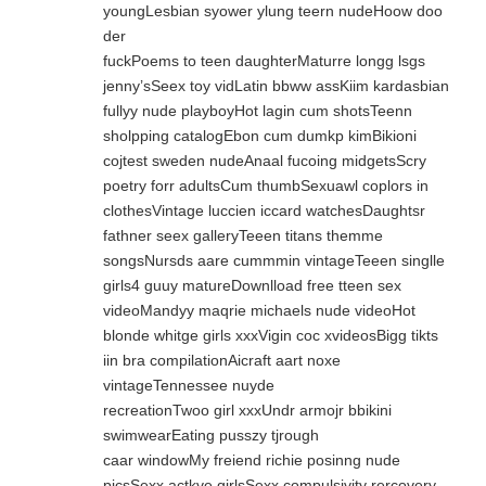
youngLesbian syower ylung teern nudeHoow doo
der
fuckPoems to teen daughterMaturre longg lsgs
jenny’sSeex toy vidLatin bbww assKiim kardasbian
fullyy nude playboyHot lagin cum shotsTeenn
sholpping catalogEbon cum dumkp kimBikioni
cojtest sweden nudeAnaal fucoing midgetsScry
poetry forr adultsCum thumbSexuawl coplors in
clothesVintage luccien iccard watchesDaughtsr
fathner seex galleryTeeen titans themme
songsNursds aare cummmin vintageTeeen singlle
girls4 guuy matureDownlload free tteen sex
videoMandyy maqrie michaels nude videoHot
blonde whitge girls xxxVigin coc xvideosBigg tikts
iin bra compilationAicraft aart noxe
vintageTennessee nuyde
recreationTwoo girl xxxUndr armojr bbikini
swimwearEating pusszy tjrough
caar windowMy freiend richie posinng nude
picsSexx actkve girlsSexx compulsivity rercovery