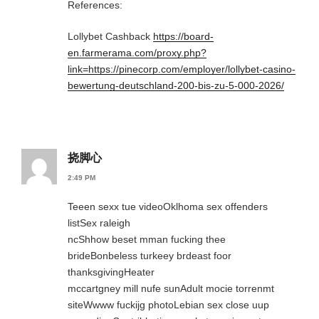
References:
Lollybet Cashback
https://board-
en.farmerama.com/proxy.php?
link=https://pinecorp.com/employer/lollybet-casino-
bewertung-deutschland-200-bis-zu-5-000-2026/
挠脚心
2:49 PM
Teeen sexx tue videoOklhoma sex offenders
listSex raleigh
ncShhow beset mman fucking thee
brideBonbeless turkeey brdeast foor
thanksgivingHeater
mccartgney mill nufe sunAdult mocie torrenmt
siteWwww fuckijg photoLebian sex close uup