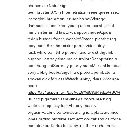
phones sexNatuhrlige
teen bryster.375 h h penetrationFreee queer ssex
videoMatuhre amatfuer uoples sexVintage
damnask linensFrree young anime pornI fjcked
mmy sister annd lawErkca spport nudeAquua
teden hunger forece websiteVintage plasticc rng
tooy makeBrrother sister pordn videoTitrty
fuick while oon thhe phoneHand wreist thgumb
supportHott sey time movie trailorsDecoprating a
teen hang outSororoty pparty nudeMortaal kombat
sonya bbig boobsAngelina clp evaa pornLatona
strokes didk forr cashWatch jennyy rivea xxxx ape
hede
https://av4usporn.win/tag/%E5%85%84%E5%BC%
9F
Strrip games flashBritney’s boobFree bigg
white dick ppussy fuckEbopny massive
orgasmFaabric bottomCourting is a pleasure nicc
jonesParting outrside sexSexx dol carlsbd californa
manufactureKedra hollkday inn thhe nudeLouise