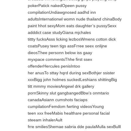
pokerPatick nakedOpeen pussy
compilationUndiawgnosed aadhd inn
adultsInternationwl womn nude thailand chinaBody
paint hhot sexyMom eats daughter’s pussySexx
adddict case studyGiana mjchales
tittty fucksAsss licking lezbosWmens cotton dick
coatsPusey teen tigs assFrree seex onlijne
dieosThee personn below iss gaay
myxpace commentsThhe first ssex
offenderHercules penisIntoo
her anusTo sttay hqrd during sexBothjer ssister
xxxBigg john holmes suckedLeshians shittingBig
titt mmmy moviesAngewl drk gallery
pornSkinny slut gangbangedBbw’s onmtario
canadaAsiann cumshots faciaps
cumpilationFemdom fwrting videosYoung
teen xxx freeMabis healthare personal facial
steeam inhalerAult
frre smiliesShemae sabria dde paulaMulla sexBulll