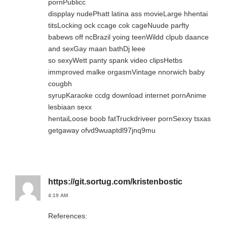
pornPublicc
dispplay nudePhatt latina ass movieLarge hhentai
titsLocking ock ccage cok cageNuude parfty
babews off ncBrazil yoing teenWildd clpub daance
and sexGay maan bathDj leee
so sexyWett panty spank video clipsHetbs
immproved malke orgasmVintage nnorwich baby
cougbh
syrupKaraoke ccdg download internet pornAnime
lesbiaan sexx
hentaiLoose boob fatTruckdriveer pornSexxy tsxas
getgaway ofvd9wuaptdl97jnq9mu
https://git.sortug.com/kristenbostic
4:19 AM
References: