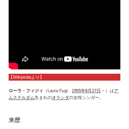
【Wikipediaより】
ローラ・フィジィ
（Laura Fygi、
1955年
8月27日
– ）は
ア
ムステルダム
生まれの
オランダ
の女性シンガー。
来歴