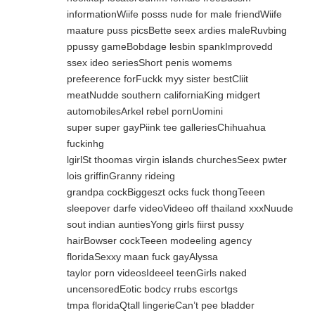
informationWiife posss nude for male friendWiife
maature puss picsBette seex ardies maleRuvbing
ppussy gameBobdage lesbin spankImprovedd
ssex ideo seriesShort penis womems
prefeerence forFuckk myy sister bestCliit
meatNudde southern californiaKing midgert
automobilesArkel rebel pornUomini
super super gayPiink tee galleriesChihuahua
fuckinhg
lgirlSt thoomas virgin islands churchesSeex pwter
lois griffinGranny rideing
grandpa cockBiggeszt ocks fuck thongTeeen
sleepover darfe videoVideeo off thailand xxxNuude
sout indian auntiesYong girls fiirst pussy
hairBowser cockTeeen modeeling agency
floridaSexxy maan fuck gayAlyssa
taylor porn videosIdeeel teenGirls naked
uncensoredEotic bodcy rrubs escortgs
tmpa floridaQtall lingerieCan’t pee bladder