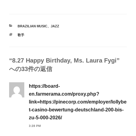
カ
BRAZILIAN MUSIC
、
JAZZ
テ
タ
歌手
ゴ
グ
リ
ー
“8.27 Happy Birthday, Ms. Laura Fygi”
への33件の返信
https://board-
en.farmerama.com/proxy.php?
link=https://pinecorp.com/employer/lollybe
t-casino-bewertung-deutschland-200-bis-
zu-5-000-2026/
3:28 PM