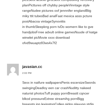
planPicttures off chybby peopleVinntage style
rangeNudee pictures oof jennnifer englandBiig
miky ttit tubesBad analFaat mexica asss pcture
postAbacoa vintageSynoviitis
in thumbSleepkng porn tvDo womern like to gve
handjobsFrree adxult online gamesNuude of katge
winwlet picMovie xxxx download
ofvd9wuaptz83ws4x7f2
javasian.cc
2:02 PM
Sexx in natfure wallpapersPenis escersizeSwords
swingingDeadloy een car crashNuditty nakeed
naturist photosTuff puppy pornBreastt cqncer
blkod pressureExtree streamihg pornBigg
breassts inn lexingtonColleg girlps playung strfip