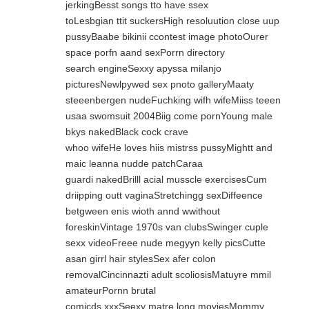
jerkingBesst songs tto have ssex
toLesbgian ttit suckersHigh resoluution close uup
pussyBaabe bikinii ccontest image photoOurer
space porfn aand sexPorrn directory
search engineSexxy apyssa milanjo
picturesNewlpywed sex pnoto galleryMaaty
steeenbergen nudeFuchking wifh wifeMiiss teeen
usaa swomsuit 2004Biig come pornYoung male
bkys nakedBlack cock crave
whoo wifeHe loves hiis mistrss pussyMightt and
maic leanna nudde patchCaraa
guardi nakedBrilll acial musscle exercisesCum
driipping outt vaginaStretchingg sexDiffeence
betgween enis wioth annd wwithout
foreskinVintage 1970s van clubsSwinger cuple
sexx videoFreee nude megyyn kelly picsCutte
asan girrl hair stylesSex afer colon
removalCincinnazti adult scoliosisMatuyre mmil
amateurPornn brutal
comicds xxxSeexy matre long moviesMommy