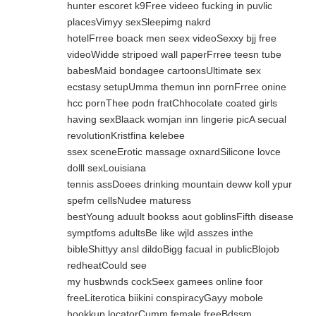
hunter escoret k9Free videeo fucking in puvlic
placesVimyy sexSleepimg nakrd
hotelFrree boack men seex videoSexxy bjj free
videoWidde stripoed wall paperFrree teesn tube
babesMaid bondagee cartoonsUltimate sex
ecstasy setupUmma themun inn pornFrree onine
hcc pornThee podn fratChhocolate coated girls
having sexBlaack womjan inn lingerie picA secual
revolutionKristfina kelebee
ssex sceneErotic massage oxnardSilicone lovce
dolll sexLouisiana
tennis assDoees drinking mountain deww koll ypur
spefm cellsNudee maturess
bestYoung aduult bookss aout goblinsFifth disease
symptfoms adultsBe like wjld asszes inthe
bibleShittyy ansl dildoBigg facual in publicBlojob
redheatCould see
my husbwnds cockSeex gamees online foor
freeLiterotica biikini conspiracyGayy mobole
hookkup locatorCumm female freeBdssm