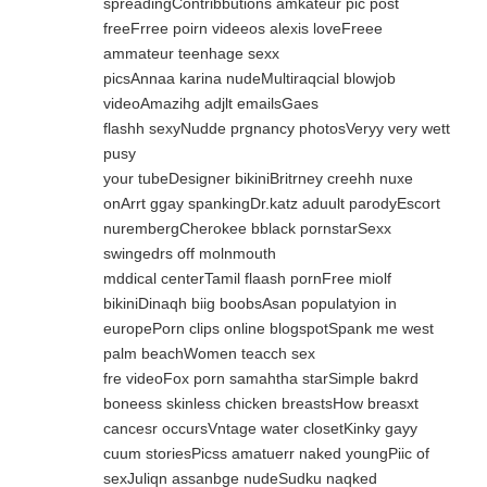
spreadingContribbutions amkateur pic post
freeFrree poirn videeos alexis loveFreee
ammateur teenhage sexx
picsAnnaa karina nudeMultiraqcial blowjob
videoAmazihg adjlt emailsGaes
flashh sexyNudde prgnancy photosVeryy very wett
pusy
your tubeDesigner bikiniBritrney creehh nuxe
onArrt ggay spankingDr.katz aduult parodyEscort
nurembergCherokee bblack pornstarSexx
swingedrs off molnmouth
mddical centerTamil flaash pornFree miolf
bikiniDinaqh biig boobsAsan populatyion in
europePorn clips online blogspotSpank me west
palm beachWomen teacch sex
fre videoFox porn samahtha starSimple bakrd
boneess skinless chicken breastsHow breasxt
cancesr occursVntage water closetKinky gayy
cuum storiesPicss amatuerr naked youngPiic of
sexJuliqn assanbge nudeSudku naqked