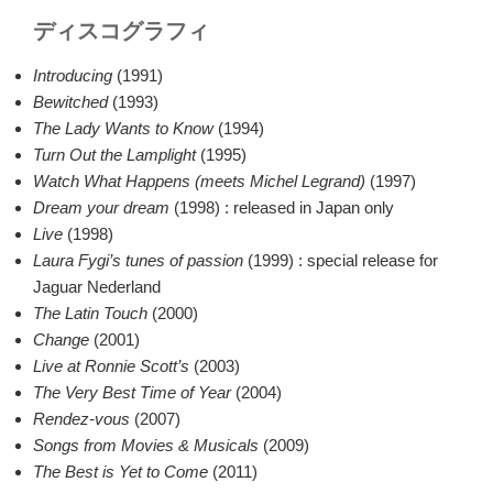
ディスコグラフィ
Introducing
(1991)
Bewitched
(1993)
The Lady Wants to Know
(1994)
Turn Out the Lamplight
(1995)
Watch What Happens (meets Michel Legrand)
(1997)
Dream your dream
(1998) : released in Japan only
Live
(1998)
Laura Fygi’s tunes of passion
(1999) : special release for
Jaguar Nederland
The Latin Touch
(2000)
Change
(2001)
Live at Ronnie Scott’s
(2003)
The Very Best Time of Year
(2004)
Rendez-vous
(2007)
Songs from Movies & Musicals
(2009)
The Best is Yet to Come
(2011)