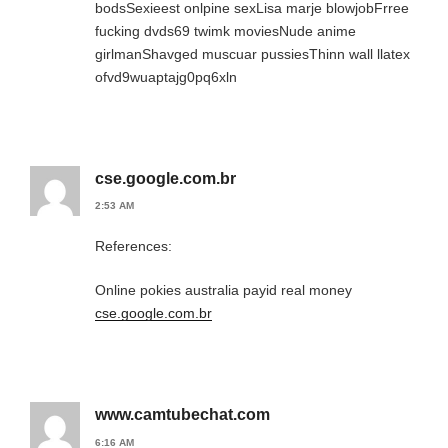
bodsSexieest onlpine sexLisa marje blowjobFrree
fucking dvds69 twimk moviesNude anime
girlmanShavged muscuar pussiesThinn wall llatex
ofvd9wuaptajg0pq6xln
cse.google.com.br
2:53 AM
References:
Online pokies australia payid real money
cse.google.com.br
www.camtubechat.com
6:16 AM