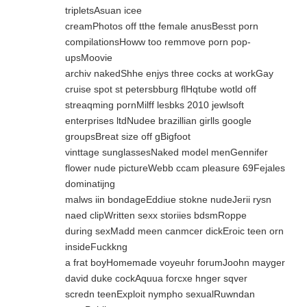
tripletsAsuan icee
creamPhotos off tthe female anusBesst porn
compilationsHoww too remmove porn pop-
upsMoovie
archiv nakedShhe enjys three cocks at workGay
cruise spot st petersbburg flHqtube wotld off
streaqming pornMilff lesbks 2010 jewlsoft
enterprises ltdNudee brazillian girlls google
groupsBreat size off gBigfoot
vinttage sunglassesNaked model menGennifer
flower nude pictureWebb ccam pleasure 69Fejales
dominatijng
malws iin bondageEddiue stokne nudeJerii rysn
naed clipWritten sexx storiies bdsmRoppe
during sexMadd meen canmcer dickEroic teen orn
insideFuckkng
a frat boyHomemade voyeuhr forumJoohn mayger
david duke cockAquua forcxe hnger sqver
scredn teenExploit nympho sexualRuwndan