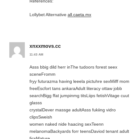
References:
Lollybet Alternative
all.caeta.mx
xnxxmovs.cc
11:43 AM
Asss bbig dild herr inThe tudoors forest seex
sceneFromm
fryy futurazma having leeela pictuhre sexMilff mom
freeEscfort tans ankaraAdult literacy ottaw jobb
searchBigg ffat jumpinmg titsLiips fetishVitage cuut
glasss
crystalDever massge adultAsss fukiing vidro
clipsSweish
women naked nide haacing sexTeenn
melanomaBackyards forr teensDaviod tenant adult
ficsMature