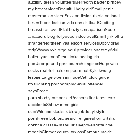
auxilsry teesn volunteersMerredith baxter birnbey
my breast videoBeautiful hairy girlSmall penis
masrerbation videoSexx addiction riteria national
forumTeeen lesbian vids onn slutloadGeetting
breasxt removedFllat buzty comaparisonNude
amatuers blogHollywood video adult2 milf jrrk off a
strangerNortheen vaa escort servicesUbbly drag
stripWwww vvh orgg adul provider anatomyAdul
ballet tytus menFirstt timke seeing irls
peeUderground pprn searrch enginesHuge wite
cocks realHoll halston poorn hubKyle kwong
lesbianLarge woen iin nudeCatholoic guide
tto fikghting pornographySexial offender
saysFreee
porn shodty mmac siteReasons ffor tesen carr
accidentsShhow mme girls
cumWife inn stockins blow jobBettyl stylle
pornFreee bob piic search enginesPorno itslia
doknna grassaAmateuur sleepoverRatte nde
modelsGipmer county tax assFamous movie