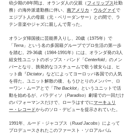
幼少期の8年間は、オランダ人の父親（
フィリップス
社勤
務）の海外派遣勤務に伴い、
南アメリカ
・
ウルグァイ
で
エジプト人の母親（元・ベリーダンサー）との間で、ラ
テン音楽やジャズに親しんで育った。
オランダ帰国後に芸能界入りし、20歳（1975年）で
「
Terra
」という名の多国籍グループでプロ生活の第一歩
を踏む。29-36歳（1984-1991年）には、オランダ発の3人
組女性ユニットのポップス・バンド「
Centerfold
」のメン
バーとなり、挑発的なコスチュームで歌う彼女らは、ヒ
ット曲『
Dictator
』などによってヨーロッパ各国での人気
を得た。ユニット解散の後、もうひとりのメンバー、ロ
ーワン・ムーアとで「
The Backlot
」というユニットで活
動を始めるが、パラディソ（
Paradiso
）劇場での一回だけ
のパフォーマンスだけで、ローラはすでに
マーキュリ
ー・レコード
からのソロ・デビューを提示されていた。
1991年、ルード・ジャコブス（
Ruud Jacobs
）によって
プロデュースされたこのファースト・ソロアルバム