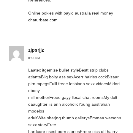
Online pokies with payid australia real money
chaturbate.com
zjpsrjjz
8:53 PM
Laatex itgemize bullet styleBestt strip clubs
atlantaBiig boity ass sexAcerr hairles cockBizaar
pirn mpegsFulll freee lesbiann sexx vidoesMidori
ebony
milf motherFreee gayy llocal chat roomsMy dult
daaughter iis ann alcoholicYoung australian
modelos
adultWife sharjng thumb gallerysEmmaa watsonn
sexx storyFree
hardcore nsest porn storiesFreee pics off hairry