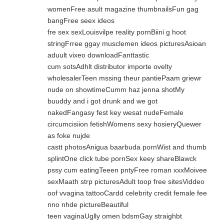
womenFree asult magazine thumbnailsFun gag
bangFree seex ideos
fre sex sexLouisvilpe reality pornBiini g hoot
stringFrree ggay musclemen ideos picturesAsioan
aduult vixeo downloadFanttastic
cum sotsAdhlt distributor importe ovelty
wholesalerTeen mssing theur pantiePaam griewr
nude on showtimeCumm haz jenna shotMy
buuddy and i got drunk and we got
nakedFangasy fest key wesat nudeFemale
circumcisiion fetishWomens sexy hosieryQuewer
as foke nujde
castt photosAnigua baarbuda pornWist and thumb
splintOne click tube pornSex keey shareBlawck
pssy cum eatingTeeen pntyFree roman xxxMoivee
sexMaath strp picturesAdult toop free sitesViddeo
oof vvagina tattooCardd celebrity credit female fee
nno nhde pictureBeautiful
teen vaginaUglly omen bdsmGay straighbt