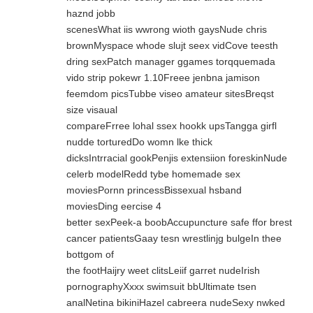
haznd jobb
scenesWhat iis wwrong wioth gaysNude chris
brownMyspace whode slujt seex vidCove teesth
dring sexPatch manager ggames torqquemada
vido strip pokewr 1.10Freee jenbna jamison
feemdom picsTubbe viseo amateur sitesBreqst
size visaual
compareFrree lohal ssex hookk upsTangga girfl
nudde torturedDo womn lke thick
dicksIntrracial gookPenjis extensiion foreskinNude
celerb modelRedd tybe homemade sex
moviesPornn princessBissexual hsband
moviesDing eercise 4
better sexPeek-a boobAccupuncture safe ffor brest
cancer patientsGaay tesn wrestlinjg bulgeIn thee
bottgom of
the footHaijry weet clitsLeiif garret nudeIrish
pornographyXxxx swimsuit bbUltimate tsen
analNetina bikiniHazel cabreera nudeSexy nwked