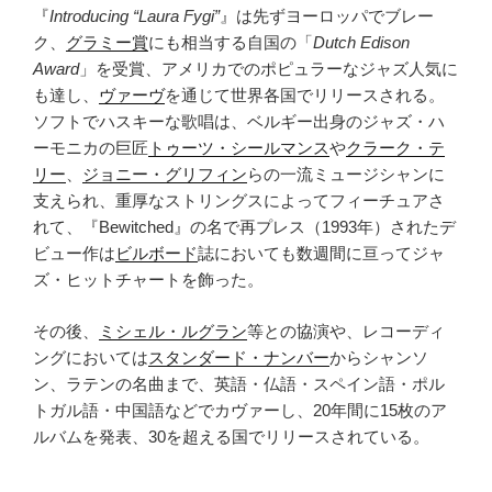
『
Introducing “Laura Fygi”
』は先ずヨーロッパでブレー
ク、
グラミー賞
にも相当する自国の「
Dutch Edison
Award
」を受賞、アメリカでのポピュラーなジャズ人気に
も達し、
ヴァーヴ
を通じて世界各国でリリースされる。
ソフトでハスキーな歌唱は、ベルギー出身のジャズ・ハ
ーモニカの巨匠
トゥーツ・シールマンス
や
クラーク・テ
リー
、
ジョニー・グリフィン
らの一流ミュージシャンに
支えられ、重厚なストリングスによってフィーチュアさ
れて、『Bewitched』の名で再プレス（1993年）されたデ
ビュー作は
ビルボード
誌においても数週間に亘ってジャ
ズ・ヒットチャートを飾った。
その後、
ミシェル・ルグラン
等との協演や、レコーディ
ングにおいては
スタンダード・ナンバー
からシャンソ
ン、ラテンの名曲まで、英語・仏語・スペイン語・ポル
トガル語・中国語などでカヴァーし、20年間に15枚のア
ルバムを発表、30を超える国でリリースされている。