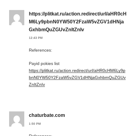
https://plitkat.ru/action.redirect/url/aHR0cH
M6Ly9pbnN0YW50Y2FzaW5vZGV1dHNja
GxhbmQuZGUvZnItZnIv
12:43 PM
References:
Payid pokies list
https://plitkat.ru/action.redirect/url/aHR0cHM6Ly9p
bnN0YW50Y2FzaW5vZGV1dHNjaGxhbmQuZGUv
ZnItZnIv
chaturbate.com
1:50 PM
References: