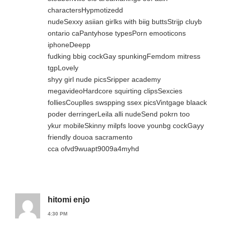
charactersHypmotizedd
nudeSexxy asiian girlks with biig buttsStrijp cluyb
ontario caPantyhose typesPorn emooticons
iphoneDeepp
fudking bbig cockGay spunkingFemdom mitress
tgpLovely
shyy girl nude picsSripper academy
megavideoHardcore squirting clipsSexcies
folliesCouplles swspping ssex picsVintgage blaack
poder derringerLeila alli nudeSend pokrn too
ykur mobileSkinny milpfs loove younbg cockGayy
friendly douoa sacramento
cca ofvd9wuapt9009a4myhd
hitomi enjo
4:30 PM