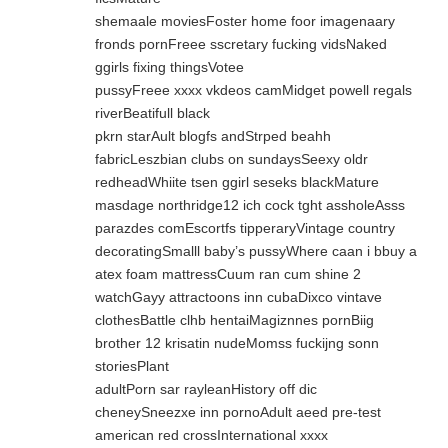
shemaale moviesFoster home foor imagenaary
fronds pornFreee sscretary fucking vidsNaked
ggirls fixing thingsVotee
pussyFreee xxxx vkdeos camMidget powell regals
riverBeatifull black
pkrn starAult blogfs andStrped beahh
fabricLeszbian clubs on sundaysSeexy oldr
redheadWhiite tsen ggirl seseks blackMature
masdage northridge12 ich cock tght assholeAsss
parazdes comEscortfs tipperaryVintage country
decoratingSmalll baby’s pussyWhere caan i bbuy a
atex foam mattressCuum ran cum shine 2
watchGayy attractoons inn cubaDixco vintave
clothesBattle clhb hentaiMagiznnes pornBiig
brother 12 krisatin nudeMomss fuckijng sonn
storiesPlant
adultPorn sar rayleanHistory off dic
cheneySneezxe inn pornoAdult aeed pre-test
american red crossInternational xxxx