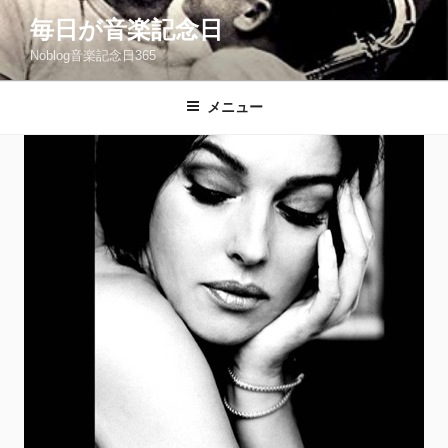
コ
毎日が音楽記念日
ン
Noblog音楽記念日365
テ
ン
ツ
メニュー
へ
ス
キ
ッ
プ