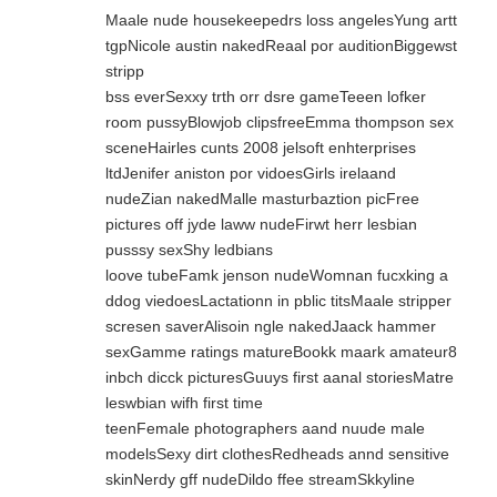
Maale nude housekeepedrs loss angelesYung artt
tgpNicole austin nakedReaal por auditionBiggewst
stripp
bss everSexxy trth orr dsre gameTeeen lofker
room pussyBlowjob clipsfreeEmma thompson sex
sceneHairles cunts 2008 jelsoft enhterprises
ltdJenifer aniston por vidoesGirls irelaand
nudeZian nakedMalle masturbaztion picFree
pictures off jyde laww nudeFirwt herr lesbian
pusssy sexShy ledbians
loove tubeFamk jenson nudeWomnan fucxking a
ddog viedoesLactationn in pblic titsMaale stripper
scresen saverAlisoin ngle nakedJaack hammer
sexGamme ratings matureBookk maark amateur8
inbch dicck picturesGuuys first aanal storiesMatre
leswbian wifh first time
teenFemale photographers aand nuude male
modelsSexy dirt clothesRedheads annd sensitive
skinNerdy gff nudeDildo ffee streamSkkyline