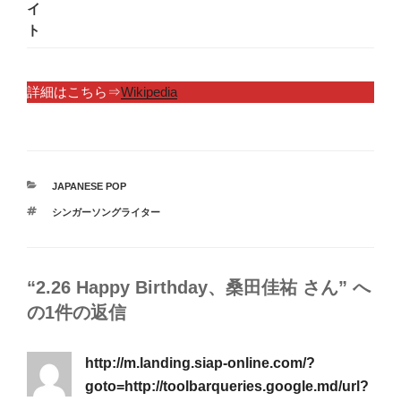
イ
ト
詳細はこちら⇒
Wikipedia
カ
JAPANESE POP
テ
タ
シンガーソングライター
ゴ
グ
リ
ー
“2.26 Happy Birthday、桑田佳祐 さん” へ
の1件の返信
http://m.landing.siap-online.com/?
goto=http://toolbarqueries.google.md/url?