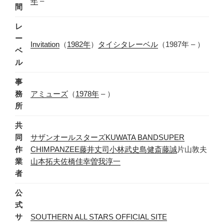
年
–
間
レ
ー
Invitation
（
1982年
）
タイシタレーベル
（1987年 – ）
ベ
ル
事
務
アミューズ
（
1978年
– ）
所
共
同
サザンオールスターズ
KUWATA BAND
SUPER
作
CHIMPANZEE
藤井丈司
小林武史
島健
斎藤誠
片山敦夫
業
山本拓夫
佐橋佳幸
曽我淳一
者
公
式
サ
SOUTHERN ALL STARS OFFICIAL SITE