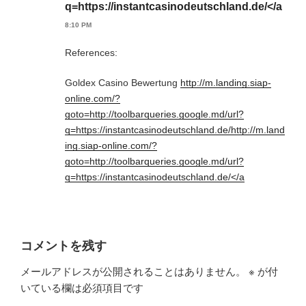
q=https://instantcasinodeutschland.de/</a
8:10 PM
References:
Goldex Casino Bewertung
http://m.landing.siap-
online.com/?
goto=http://toolbarqueries.google.md/url?
q=https://instantcasinodeutschland.de/http://m.land
ing.siap-online.com/?
goto=http://toolbarqueries.google.md/url?
q=https://instantcasinodeutschland.de/</a
コメントを残す
メールアドレスが公開されることはありません。
※
が付
いている欄は必須項目です