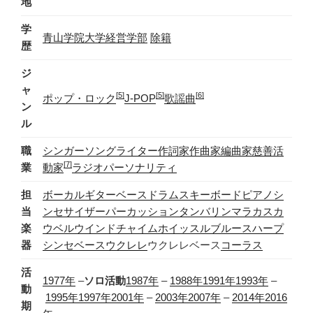
地
学
青山学院大学
経営学部
除籍
歴
ジ
ャ
[5]
[5]
[6]
ポップ・ロック
J-POP
歌謡曲
ン
ル
職
シンガーソングライター
作詞家
作曲家
編曲家
慈善活
[7]
業
動家
ラジオパーソナリティ
担
ボーカル
ギター
ベース
ドラムス
キーボード
ピアノ
シ
当
ンセサイザー
パーカッション
タンバリン
マラカス
カ
楽
ウベル
ウインドチャイム
ホイッスル
ブルースハープ
器
シンセベース
ウクレレ
ウクレレベース
コーラス
活
1977年
–
ソロ活動
1987年
–
1988年
1991年
1993年
–
動
1995年
1997年
2001年
–
2003年
2007年
–
2014年
2016
期