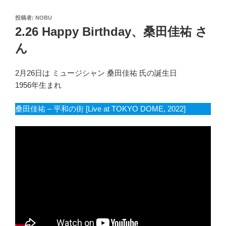
投
投稿者:
NOBU
稿
2.26 Happy Birthday、桑田佳祐 さ
日:
ん
2月26日は ミュージシャン 桑田佳祐 氏の誕生日
1956年生まれ
桑田佳祐 – 平和の街 [Live at TOKYO DOME, 2022]