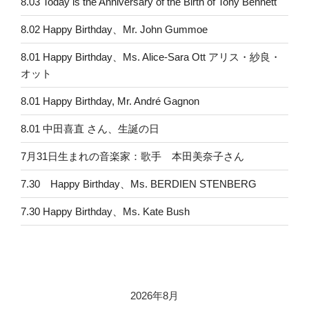
8.03 Today is the Anniversary of the Birth of Tony Bennett
8.02 Happy Birthday、Mr. John Gummoe
8.01 Happy Birthday、Ms. Alice-Sara Ott アリス・紗良・
オット
8.01 Happy Birthday, Mr. André Gagnon
8.01 中田喜直 さん、生誕の日
7月31日生まれの音楽家：歌手 本田美奈子さん
7.30 Happy Birthday、Ms. BERDIEN STENBERG
7.30 Happy Birthday、Ms. Kate Bush
2026年8月