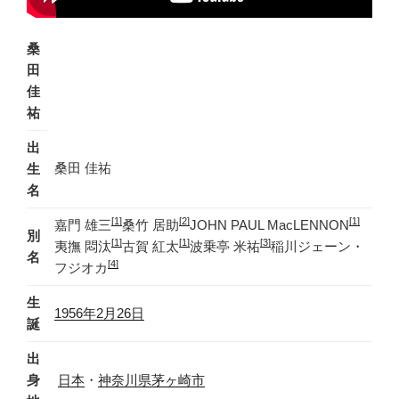
桑
田
佳
祐
出
桑田 佳祐
生
名
[1]
[2]
[1]
嘉門 雄三
桑竹 居助
JOHN PAUL MacLENNON
別
[1]
[1]
[3]
夷撫 悶汰
古賀 紅太
波乗亭 米祐
稲川ジェーン・
名
[4]
フジオカ
生
1956年
2月26日
誕
出
身
日本
・
神奈川県
茅ヶ崎市