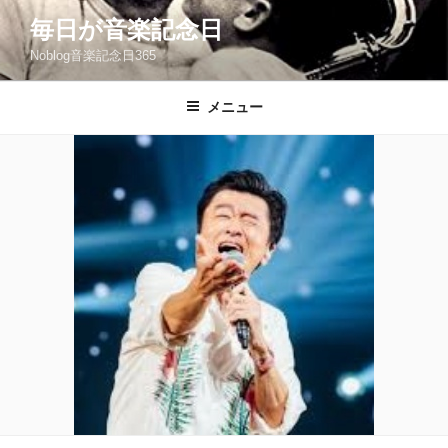
コ
毎日が音楽記念日
ン
Noblog音楽記念日365
テ
ン
ツ
メニュー
へ
ス
キ
ッ
プ