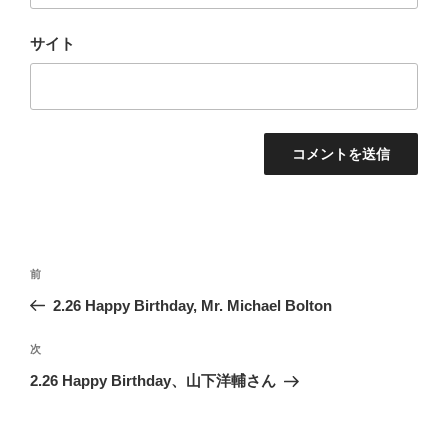
サイト
投
前
前
稿
の
2.26 Happy Birthday, Mr. Michael Bolton
ナ
投
ビ
稿
次
次
ゲ
の
2.26 Happy Birthday、山下洋輔さん
投
ー
稿
シ