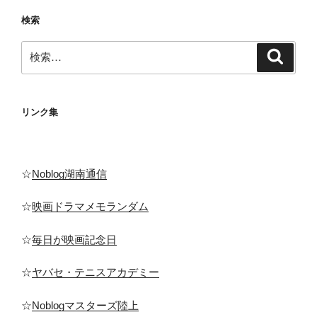
ョ
検索
ン
検
検
索
索:
リンク集
☆
Noblog湖南通信
☆
映画ドラマメモランダム
☆
毎日が映画記念日
☆
ヤバセ・テニスアカデミー
☆
Noblogマスターズ陸上