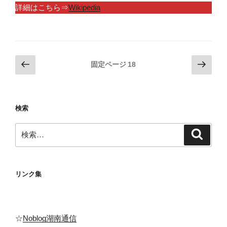
詳細はこちら⇒
Wikipedia
投
前
次
固定ページ
18
の
の
稿
ペ
ペ
の
ー
ー
ペ
検索
ジ
ジ
ー
検
ジ
検
索
索:
送
り
リンク集
☆
Noblog湖南通信