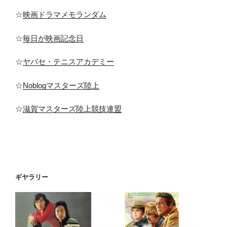
☆
映画ドラマメモランダム
☆
毎日が映画記念日
☆
ヤバセ・テニスアカデミー
☆
Noblogマスターズ陸上
☆
滋賀マスターズ陸上競技連盟
ギヤラリー