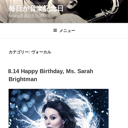
コ
毎日が音楽記念日
ン
Noblog音楽記念日365
テ
ン
ツ
メニュー
へ
ス
キ
カテゴリー:
ヴォーカル
ッ
プ
投
8.14 Happy Birthday, Ms. Sarah
稿
Brightman
日: