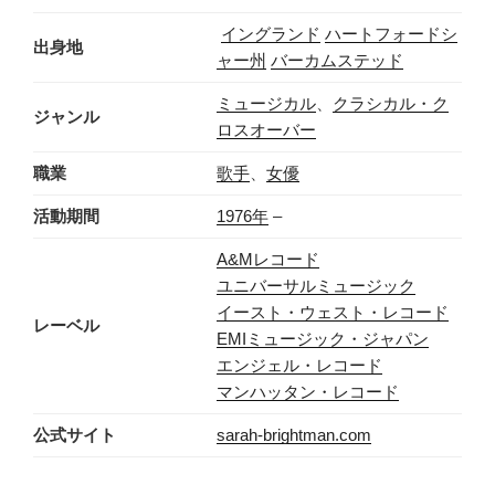
イングランド
ハートフォードシ
出身地
ャー州
バーカムステッド
ミュージカル
、
クラシカル・ク
ジャンル
ロスオーバー
職業
歌手
、
女優
活動期間
1976年
–
A&Mレコード
ユニバーサルミュージック
イースト・ウェスト・レコード
レーベル
EMIミュージック・ジャパン
エンジェル・レコード
マンハッタン・レコード
公式サイト
sarah-brightman.com