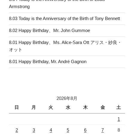
Armstrong
8.03 Today is the Anniversary of the Birth of Tony Bennett
8.02 Happy Birthday、Mr. John Gummoe
8.01 Happy Birthday、Ms. Alice-Sara Ott アリス・紗良・
オット
8.01 Happy Birthday, Mr. André Gagnon
2026年8月
日
月
火
水
木
金
土
1
2
3
4
5
6
7
8