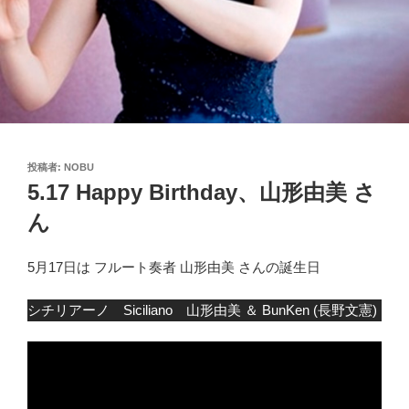
投
投稿者:
NOBU
稿
5.17 Happy Birthday、山形由美 さ
日:
ん
5月17日は フルート奏者 山形由美 さんの誕生日
シチリアーノ Siciliano 山形由美 ＆ BunKen (長野文憲)