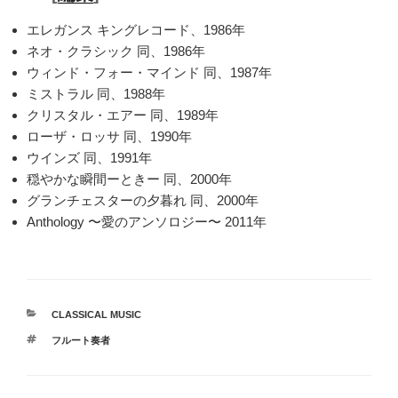
エレガンス キングレコード、1986年
ネオ・クラシック 同、1986年
ウィンド・フォー・マインド 同、1987年
ミストラル 同、1988年
クリスタル・エアー 同、1989年
ローザ・ロッサ 同、1990年
ウインズ 同、1991年
穏やかな瞬間ーときー 同、2000年
グランチェスターの夕暮れ 同、2000年
Anthology 〜愛のアンソロジー〜 2011年
カ
CLASSICAL MUSIC
テ
タ
フルート奏者
ゴ
グ
リ
ー