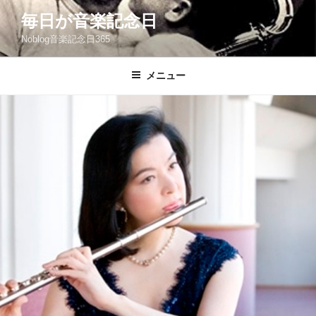
コ
毎日が音楽記念日
ン
Noblog音楽記念日365
テ
ン
ツ
メニュー
へ
ス
キ
ッ
プ