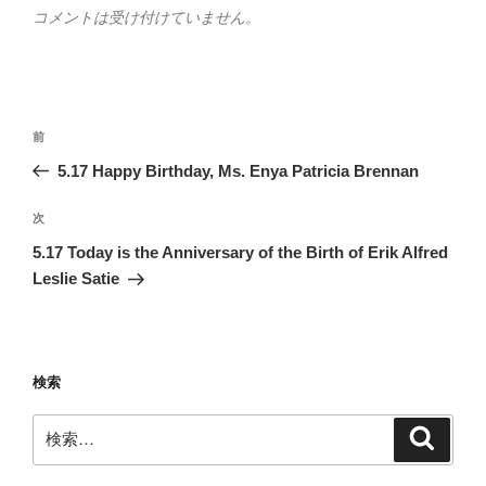
コメントは受け付けていません。
投
前
前
稿
の
5.17 Happy Birthday, Ms. Enya Patricia Brennan
ナ
投
ビ
稿
次
次
ゲ
の
5.17 Today is the Anniversary of the Birth of Erik Alfred
投
ー
Leslie Satie
稿
シ
ョ
ン
検索
検
検
索
索: