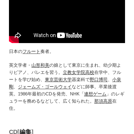
日本の
フルート
奏者。
英文学者・
山形和美
の娘として東京に生まれ、幼少期よ
りピアノ、バレエを習う。
立教女学院高校
在学中、フル
ートを学び始め、
東京芸術大学
器楽科で
野口博司
、
小泉
剛
、
ジェームズ・ゴールウェイ
などに師事。卒業後渡
英。1986年最初のCDを発売、NHK「
連想ゲーム
」のレギ
ュラーを務めるなどして、広く知られた。
那須高原
在
住。
CD[
編集
]