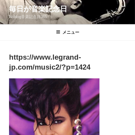
コ
毎日が音楽記念日
ン
Noblog音楽記念日365
テ
ン
ツ
メニュー
へ
ス
キ
https://www.legrand-
ッ
jp.com/music2/?p=1424
プ