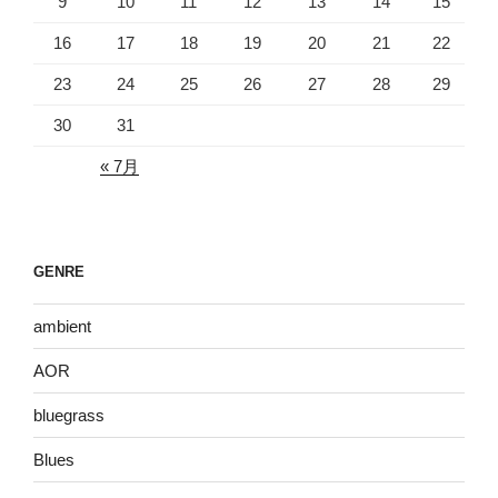
9
10
11
12
13
14
15
16
17
18
19
20
21
22
23
24
25
26
27
28
29
30
31
« 7月
GENRE
ambient
AOR
bluegrass
Blues