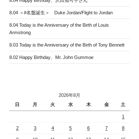
8.04 Happy Birthday、沢田知可子さん
8.04 ＜#名盤誕生＞ Duke Jordan/Flight to Jordan
8.04 Today is the Anniversary of the Birth of Louis
Armstrong
8.03 Today is the Anniversary of the Birth of Tony Bennett
8.02 Happy Birthday、Mr. John Gummoe
2026年8月
日
月
火
水
木
金
土
1
2
3
4
5
6
7
8