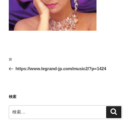
投
前
前
稿
の
https://www.legrand-jp.com/music2/?p=1424
ナ
投
ビ
稿
ゲ
ー
検索
シ
検
検
ョ
索
索:
ン