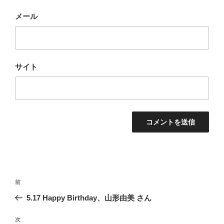
メール
サイト
投
前
前
稿
の
5.17 Happy Birthday、山形由美 さん
ナ
投
ビ
稿
次
次