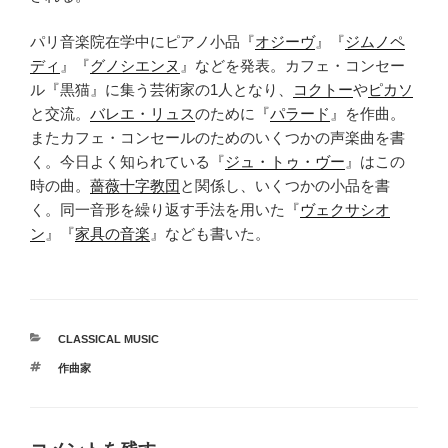
パリ音楽院在学中にピアノ小品『
オジーヴ
』『
ジムノペ
ディ
』『
グノシエンヌ
』などを発表。カフェ・コンセー
ル『黒猫』に集う芸術家の1人となり、
コクトー
や
ピカソ
と交流。
バレエ・リュス
のために『
パラード
』を作曲。
またカフェ・コンセールのためのいくつかの声楽曲を書
く。今日よく知られている『
ジュ・トゥ・ヴー
』はこの
時の曲。
薔薇十字教団
と関係し、いくつかの小品を書
く。同一音形を繰り返す手法を用いた『
ヴェクサシオ
ン
』『
家具の音楽
』なども書いた。
カ
CLASSICAL MUSIC
テ
タ
作曲家
ゴ
グ
リ
ー