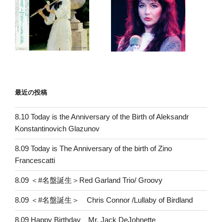
最近の投稿
8.10 Today is the Anniversary of the Birth of Aleksandr
Konstantinovich Glazunov
8.09 Today is The Anniversary of the birth of Zino
Francescatti
8.09 ＜#名盤誕生＞Red Garland Trio/ Groovy
8.09 ＜#名盤誕生＞ Chris Connor /Lullaby of Birdland
8.09 Happy Birthday、Mr. Jack DeJohnette