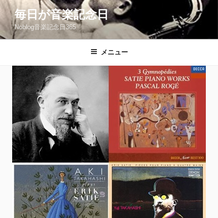
コ
毎日が音楽記念日
ン
Noblog音楽記念日365
テ
ン
ツ
メニュー
へ
ス
キ
ッ
プ