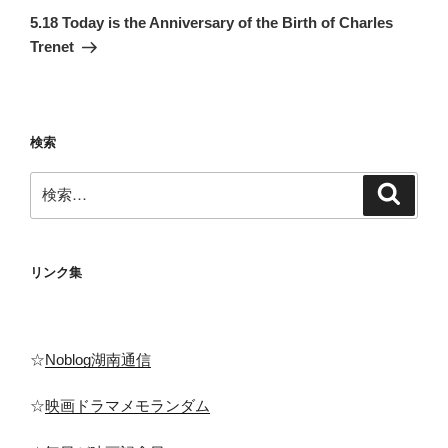
ゲ
の
5.18 Today is the Anniversary of the Birth of Charles
投
ー
Trenet
稿
シ
ョ
ン
検索
検
検
索
索:
リンク集
☆
Noblog湖南通信
☆
映画ドラマメモランダム