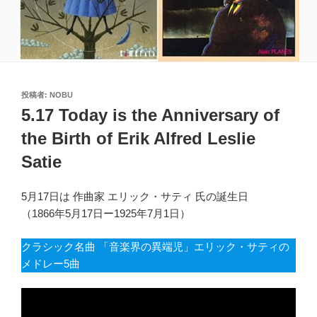
投
投稿者:
NOBU
稿
5.17 Today is the Anniversary of
日:
the Birth of Erik Alfred Leslie
Satie
5月17日は 作曲家 エリック・サティ 氏の誕生日
（1866年5月17日ー1925年7月1日）
クラシック名曲 「音楽界の異端児」エリック・サティの
メドレー5曲