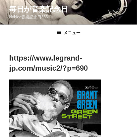
コ
毎日が音楽記念日
ン
Noblog音楽記念日365
テ
ン
ツ
メニュー
へ
ス
キ
https://www.legrand-
ッ
jp.com/music2/?p=690
プ