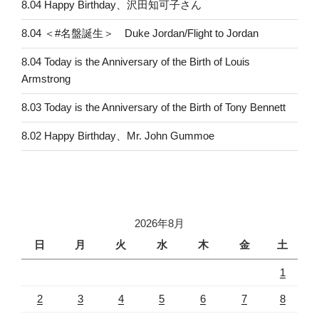
8.04 Happy Birthday、沢田知可子さん
8.04 ＜#名盤誕生＞ Duke Jordan/Flight to Jordan
8.04 Today is the Anniversary of the Birth of Louis
Armstrong
8.03 Today is the Anniversary of the Birth of Tony Bennett
8.02 Happy Birthday、Mr. John Gummoe
2026年8月
日
月
火
水
木
金
土
1
2
3
4
5
6
7
8