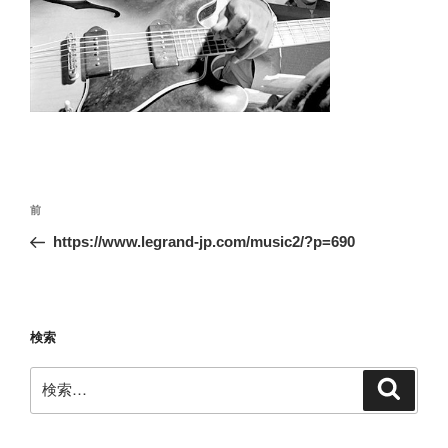
投
前
前
稿
の
https://www.legrand-jp.com/music2/?p=690
ナ
投
ビ
稿
ゲ
ー
検索
シ
検
検
ョ
索
索:
ン