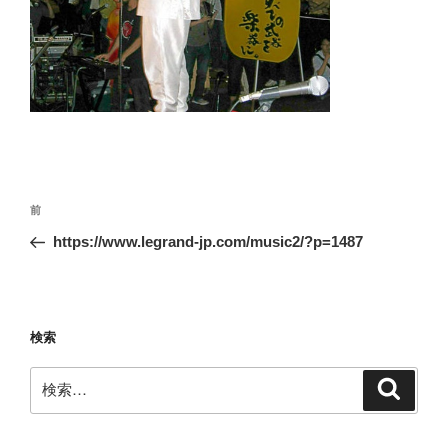
投
前
前
稿
の
https://www.legrand-jp.com/music2/?p=1487
ナ
投
ビ
稿
ゲ
ー
検索
シ
検
検
ョ
索
索:
ン