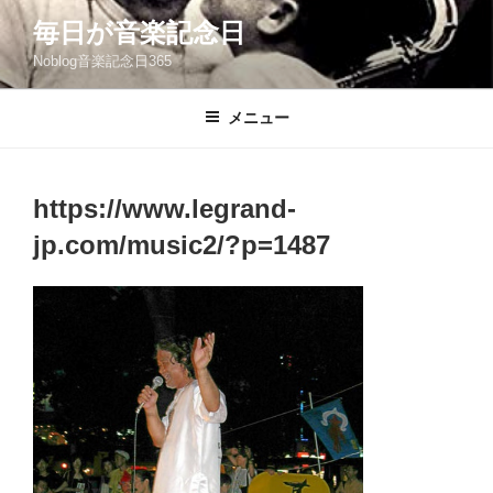
コ
毎日が音楽記念日
ン
Noblog音楽記念日365
テ
ン
ツ
メニュー
へ
ス
キ
https://www.legrand-
ッ
jp.com/music2/?p=1487
プ