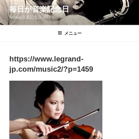
コ
毎日が音楽記念日
ン
Noblog音楽記念日365
テ
ン
ツ
メニュー
へ
ス
キ
https://www.legrand-
ッ
jp.com/music2/?p=1459
プ