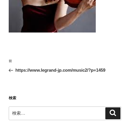
投
前
前
稿
の
https://www.legrand-jp.com/music2/?p=1459
ナ
投
ビ
稿
ゲ
ー
検索
シ
検
検
ョ
索
索:
ン