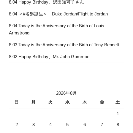
8.04 Happy Birthday、沢田知可子さん
8.04 ＜#名盤誕生＞ Duke Jordan/Flight to Jordan
8.04 Today is the Anniversary of the Birth of Louis
Armstrong
8.03 Today is the Anniversary of the Birth of Tony Bennett
8.02 Happy Birthday、Mr. John Gummoe
2026年8月
日
月
火
水
木
金
土
1
2
3
4
5
6
7
8