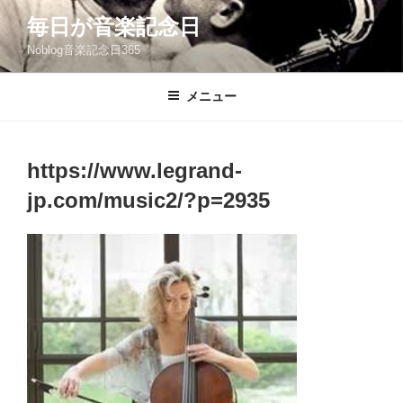
コ
毎日が音楽記念日
ン
Noblog音楽記念日365
テ
ン
ツ
メニュー
へ
ス
キ
https://www.legrand-
ッ
jp.com/music2/?p=2935
プ