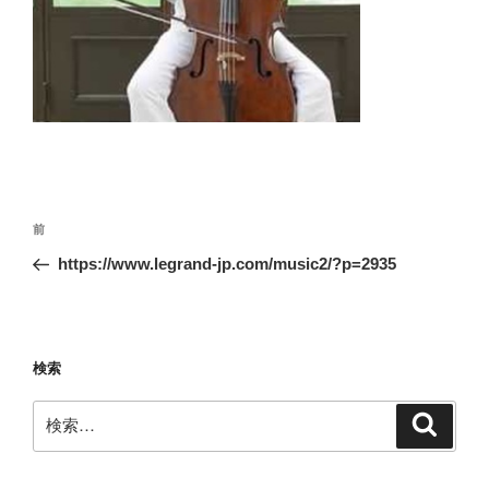
投
前
前
稿
の
https://www.legrand-jp.com/music2/?p=2935
ナ
投
ビ
稿
ゲ
ー
検索
シ
検
検
ョ
索
索:
ン