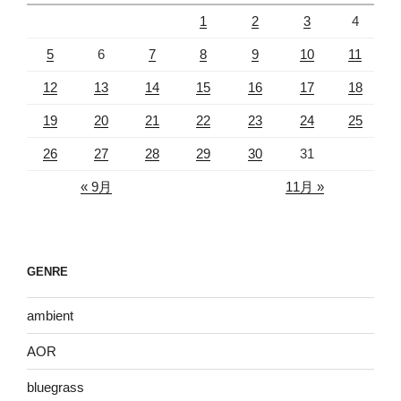
1
2
3
4
5
6
7
8
9
10
11
12
13
14
15
16
17
18
19
20
21
22
23
24
25
26
27
28
29
30
31
« 9月
11月 »
GENRE
ambient
AOR
bluegrass