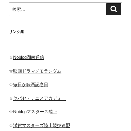
検
ジ
検
索
索:
送
り
リンク集
☆
Noblog湖南通信
☆
映画ドラマメモランダム
☆
毎日が映画記念日
☆
ヤバセ・テニスアカデミー
☆
Noblogマスターズ陸上
☆
滋賀マスターズ陸上競技連盟