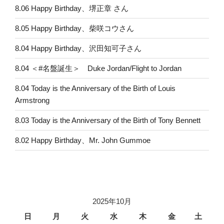
8.06 Happy Birthday、堺正章 さん
8.05 Happy Birthday、柴咲コウさん
8.04 Happy Birthday、沢田知可子さん
8.04 ＜#名盤誕生＞ Duke Jordan/Flight to Jordan
8.04 Today is the Anniversary of the Birth of Louis
Armstrong
8.03 Today is the Anniversary of the Birth of Tony Bennett
8.02 Happy Birthday、Mr. John Gummoe
2025年10月
日
月
火
水
木
金
土