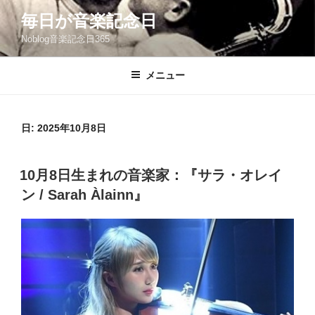
コ
毎日が音楽記念日
ン
Noblog音楽記念日365
テ
ン
ツ
メニュー
へ
ス
キ
日:
2025年10月8日
ッ
プ
投
10月8日生まれの音楽家：『サラ・オレイ
稿
ン / Sarah Àlainn』
日: