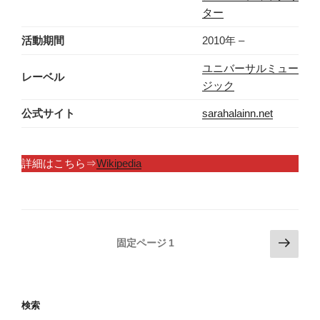
ター
活動期間
2010年 –
ユニバーサルミュー
レーベル
ジック
公式サイト
sarahalainn.net
詳細はこちら⇒
Wikipedia
投
次
固定ページ
1
の
稿
ペ
の
ー
ペ
検索
ジ
ー