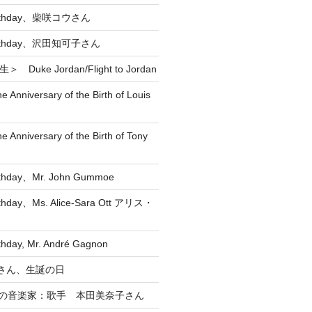
Birthday、柴咲コウさん
 Birthday、沢田知可子さん
 Duke Jordan/Flight to Jordan
he Anniversary of the Birth of Louis
he Anniversary of the Birth of Tony
rthday、Mr. John Gummoe
rthday、Ms. Alice-Sara Ott アリス・
thday, Mr. André Gagnon
直 さん、生誕の日
れの音楽家：歌手 本田美奈子さん