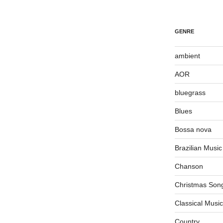
GENRE
ambient
AOR
bluegrass
Blues
Bossa nova
Brazilian Music
Chanson
Christmas Son
Classical Music
Country