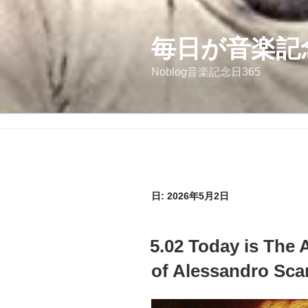
コ
ン
テ
毎日が音楽記
ン
Noblog音楽記念日365
ツ
へ
ス
キ
ッ
プ
日:
2026年5月2日
投
5.02 Today is The A
稿
日:
of Alessandro Scar