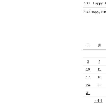
7.30 Happy B
7.30 Happy Bi
日
月
3
4
10
11
17
18
24
25
31
« 4月