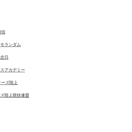
通信
メモランダム
記念日
ニスアカデミー
スターズ陸上
ーズ陸上競技連盟