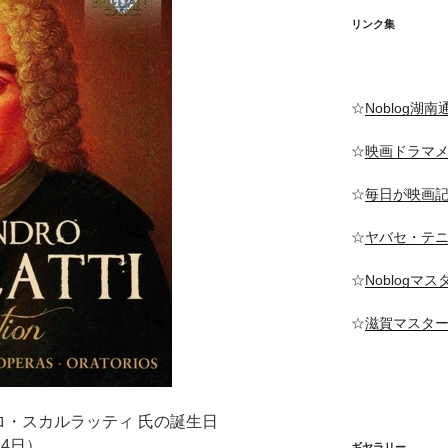
リンク集
☆
Noblog湖南
☆
映画ドラマ
☆
毎日が映画
☆
ヤバセ・テ
☆
Noblogマ
☆
滋賀マスタ
ドロ・スカルラッティ 氏の誕生日
24日）
ギヤラリー