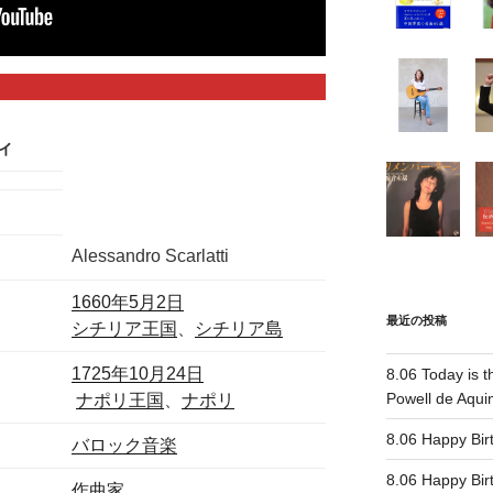
ィ
Alessandro Scarlatti
1660年
5月2日
最近の投稿
シチリア王国
、
シチリア島
1725年
10月24日
8.06 Today is t
Powell de Aqui
ナポリ王国
、
ナポリ
8.06 Happy 
バロック音楽
8.06 Happy 
作曲家