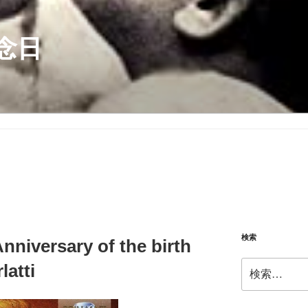
念日
検索
nniversary of the birth
検
latti
索: