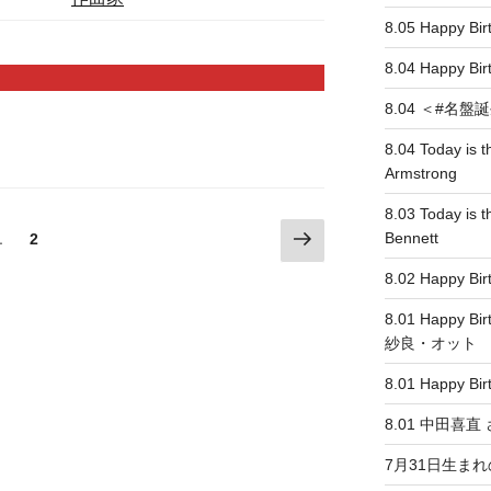
8.05 Happy 
8.04 Happy
8.04 ＜#名盤誕生＞
8.04 Today is t
Armstrong
8.03 Today is t
次
固
Bennett
1
固
2
の
定
定
8.02 Happy Bi
ペ
ペ
ペ
ー
ー
ー
8.01 Happy Bi
ジ
ジ
ジ
紗良・オット
8.01 Happy Bir
8.01 中田喜
7月31日生ま