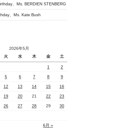
irthday、Ms. BERDIEN STENBERG
rthday、Ms. Kate Bush
2026年5月
火
水
木
金
土
1
2
5
6
7
8
9
12
13
14
15
16
19
20
21
22
23
26
27
28
29
30
6月 »