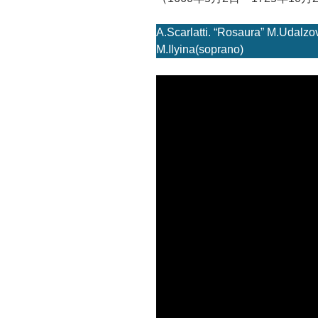
A.Scarlatti. “Rosaura” M.Udalzo
M.Ilyina(soprano)