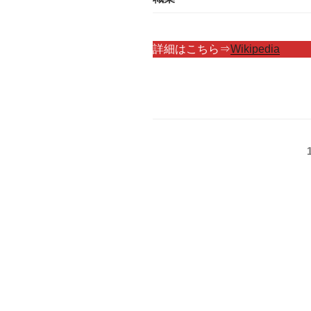
詳細はこちら⇒
Wikipedia
投
稿
の
ペ
ー
ジ
送