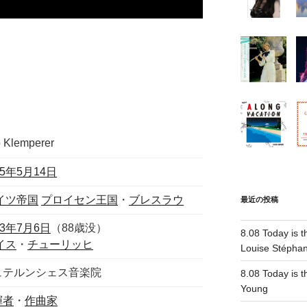
o Klemperer
85年
5月14日
イツ帝国
プロイセン王国
・
ブレスラウ
最近の投稿
73年
7月6日
（88歳没）
8.08 Today is t
イス
・
チューリッヒ
Louise Stépha
ュテルンシェス音楽院
8.08 Today is th
Young
揮者
・
作曲家