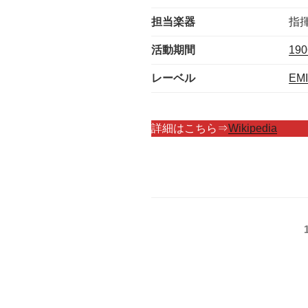
担当楽器
指
活動期間
19
レーベル
EMI
詳細はこちら⇒
Wikipedia
投
稿
の
ペ