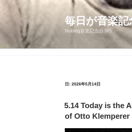
コ
ン
テ
毎日が音楽記
ン
Noblog音楽記念日365
ツ
へ
ス
キ
ッ
プ
日:
2026年5月14日
投
5.14 Today is the A
稿
日:
of Otto Klemperer