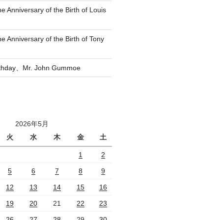
he Anniversary of the Birth of Louis
he Anniversary of the Birth of Tony
rthday、Mr. John Gummoe
2026年5月
火
水
木
金
土
1
2
5
6
7
8
9
12
13
14
15
16
19
20
21
22
23
26
27
28
29
30