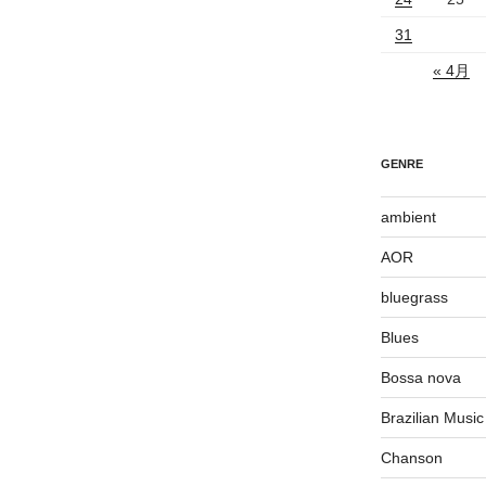
31
« 4月
GENRE
ambient
AOR
bluegrass
Blues
Bossa nova
Brazilian Music
Chanson