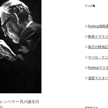
リンク集
☆
Noblog湖南
☆
映画ドラマ
☆
毎日が映画
☆
ヤバセ・テ
☆
Noblogマ
☆
滋賀マスタ
クレンペラー 氏の誕生日
日)
ギヤラリー