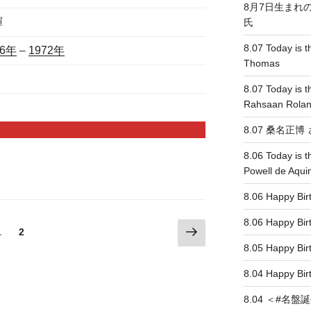
8月7日生まれ
揮
氏
8.07 Today is th
06年
–
1972年
Thomas
8.07 Today is t
Rahsaan Rolan
8.07 桑名正
8.06 Today is t
Powell de Aqui
8.06 Happy 
8.06 Happy 
次
固
1
固
2
の
定
定
8.05 Happy 
ペ
ペ
ペ
8.04 Happy
ー
ー
ー
ジ
ジ
ジ
8.04 ＜#名盤誕生＞