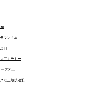
通信
メモランダム
記念日
ニスアカデミー
スターズ陸上
ーズ陸上競技連盟