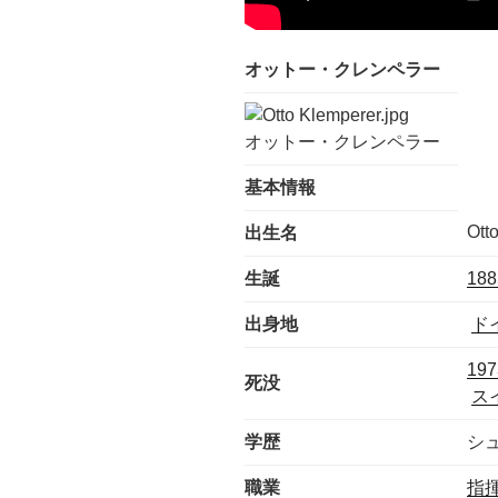
オットー・クレンペラー
オットー・クレンペラー
基本情報
Ott
出生名
生誕
18
出身地
ド
19
死没
ス
学歴
シ
職業
指