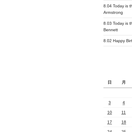
8.04 Today is t
Armstrong
8.03 Today is t
Bennett
8.02 Happy Bi
日
月
3
4
10
11
17
18
24
25