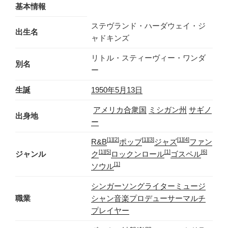
基本情報
ステヴランド・ハーダウェイ・ジ
出生名
ャドキンズ
リトル・スティーヴィー・ワンダ
別名
ー
生誕
1950年
5月13日
アメリカ合衆国
ミシガン州
サギノ
出身地
ー
[1]
[2]
[1]
[3]
[1]
[4]
R&B
ポップ
ジャズ
ファン
[1]
[5]
[1]
[6]
ジャンル
ク
ロックンロール
ゴスペル
[1]
ソウル
シンガーソングライター
ミュージ
職業
シャン
音楽プロデューサー
マルチ
プレイヤー