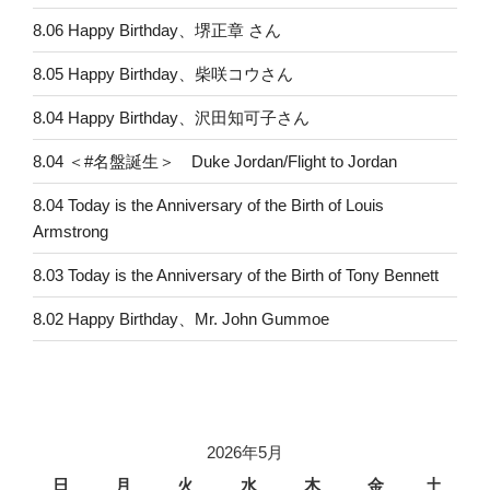
8.06 Happy Birthday、堺正章 さん
8.05 Happy Birthday、柴咲コウさん
8.04 Happy Birthday、沢田知可子さん
8.04 ＜#名盤誕生＞ Duke Jordan/Flight to Jordan
8.04 Today is the Anniversary of the Birth of Louis
Armstrong
8.03 Today is the Anniversary of the Birth of Tony Bennett
8.02 Happy Birthday、Mr. John Gummoe
2026年5月
日
月
火
水
木
金
土