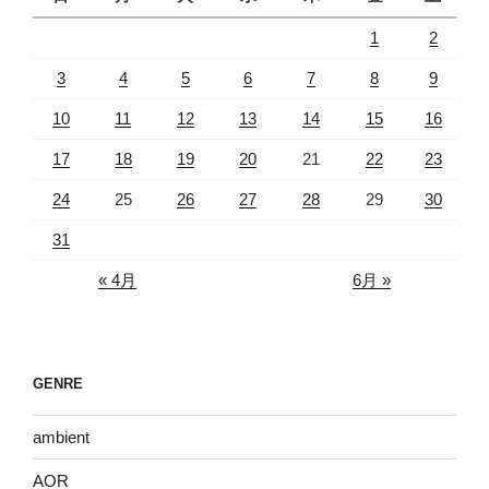
1
2
3
4
5
6
7
8
9
10
11
12
13
14
15
16
17
18
19
20
21
22
23
24
25
26
27
28
29
30
31
« 4月
6月 »
GENRE
ambient
AOR