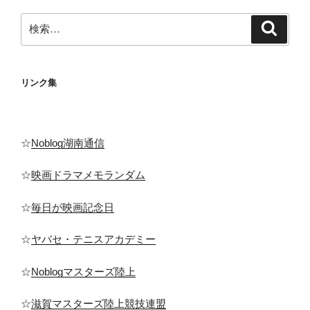
ー
検
ジ
検
索
索:
送
り
リンク集
☆
Noblog湖南通信
☆
映画ドラマメモランダム
☆
毎日が映画記念日
☆
ヤバセ・テニスアカデミー
☆
Noblogマスターズ陸上
☆
滋賀マスターズ陸上競技連盟