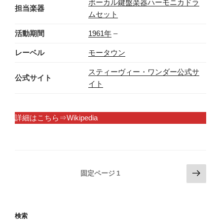
ボーカル
鍵盤楽器
ハーモニカ
ドラ
担当楽器
ムセット
活動期間
1961年
–
レーベル
モータウン
スティーヴィー・ワンダー公式サ
公式サイト
イト
詳細はこちら⇒Wikipedia
投
次
固定ページ
1
の
稿
ペ
の
ー
ペ
検索
ジ