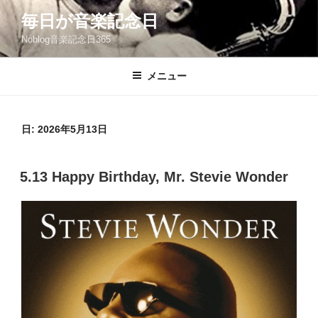
コ
毎日が音楽記念日
ン
Noblog音楽記念日365
テ
ン
ツ
メニュー
へ
ス
キ
日:
2026年5月13日
ッ
プ
投
5.13 Happy Birthday, Mr. Stevie Wonder
稿
日: