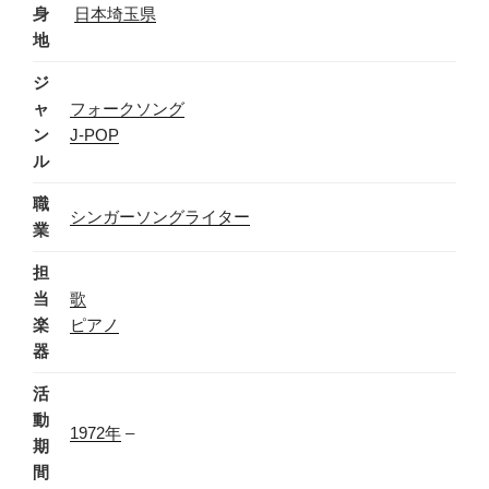
身
日本
埼玉県
地
ジ
ャ
フォークソング
ン
J-POP
ル
職
シンガーソングライター
業
担
当
歌
楽
ピアノ
器
活
動
1972年
–
期
間