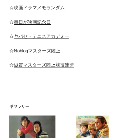
☆
映画ドラマメモランダム
☆
毎日が映画記念日
☆
ヤバセ・テニスアカデミー
☆
Noblogマスターズ陸上
☆
滋賀マスターズ陸上競技連盟
ギヤラリー