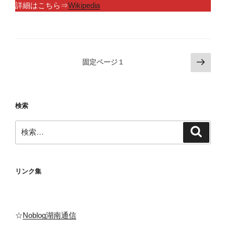
詳細はこちら⇒
Wikipedia
投
次
固定ページ
1
の
稿
ペ
の
ー
ペ
検索
ジ
ー
検
ジ
検
索
索:
送
り
リンク集
☆
Noblog湖南通信