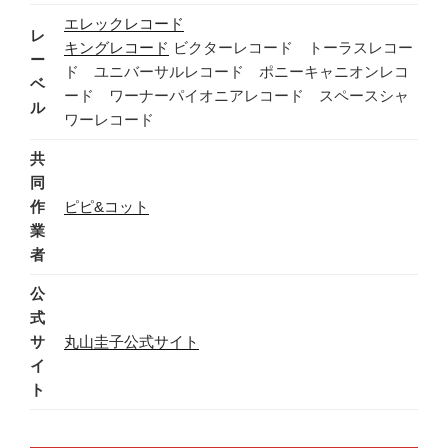
エレックレコード
レ
キングレコード
ビクターレコード トーラスレコー
ー
ド ユニバーサルレコード ポニーキャニオンレコ
ベ
ード ワーナーパイオニアレコード スペースシャ
ル
ワーレコード
共
同
作
ピピ&コット
業
者
公
式
サ
丸山圭子公式サイト
イ
ト