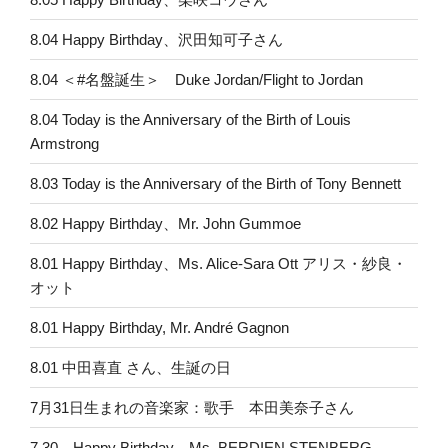
8.04 Happy Birthday、沢田知可子さん
8.04 ＜#名盤誕生＞ Duke Jordan/Flight to Jordan
8.04 Today is the Anniversary of the Birth of Louis
Armstrong
8.03 Today is the Anniversary of the Birth of Tony Bennett
8.02 Happy Birthday、Mr. John Gummoe
8.01 Happy Birthday、Ms. Alice-Sara Ott アリス・紗良・
オット
8.01 Happy Birthday, Mr. André Gagnon
8.01 中田喜直 さん、生誕の日
7月31日生まれの音楽家：歌手 本田美奈子さん
7.30 Happy Birthday、Ms. BERDIEN STENBERG