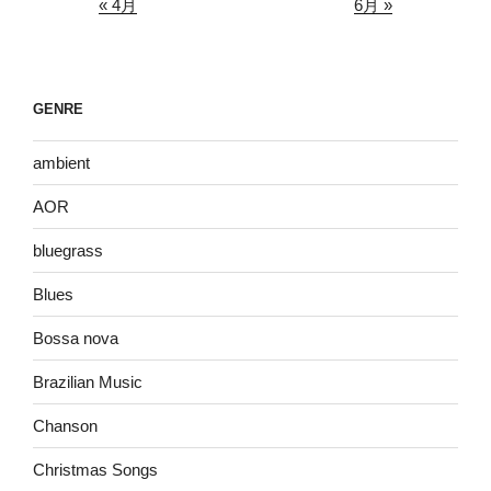
« 4月
6月 »
GENRE
ambient
AOR
bluegrass
Blues
Bossa nova
Brazilian Music
Chanson
Christmas Songs