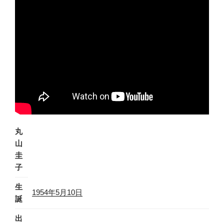
丸
山
圭
子
生
1954年
5月10日
誕
出