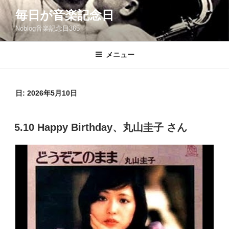
コ
毎日が音楽記念日
ン
Noblog音楽記念日365
テ
ン
ツ
メニュー
へ
ス
キ
日:
2026年5月10日
ッ
プ
投
5.10 Happy Birthday、丸山圭子 さん
稿
日: