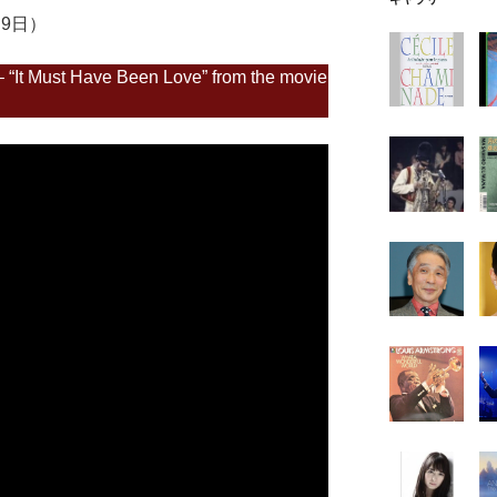
月9日）
 – “It Must Have Been Love” from the movie