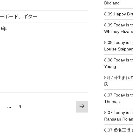
Birdland
8.09 Happy Bi
ーボード
、
ギター
8.09 Today is t
19年
Whitney Elizab
8.08 Today is t
Louise Stépha
8.08 Today is th
Young
8月7日生まれ
氏
8.07 Today is th
Thomas
次
固
固
…
4
の
定
定
8.07 Today is t
ペ
ペ
ペ
Rahsaan Rolan
ー
ー
ー
8.07 桑名正
ジ
ジ