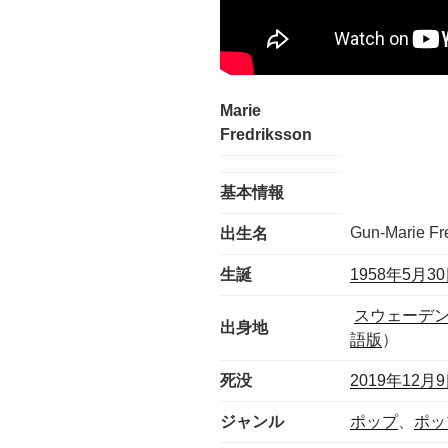
Marie
Fredriksson
基本情報
Gun-Marie Fr
出生名
生誕
1958年
5月3
スウェーデ
出身地
語版
）
死没
2019年
12月
ジャンル
ポップ
、
ポッ