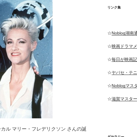
リンク集
☆
Noblog湖南
☆
映画ドラマ
☆
毎日が映画
☆
ヤバセ・テ
☆
Noblogマ
☆
滋賀マスタ
ォーカル マリー・フレデリクソン さんの誕
ギヤラリー