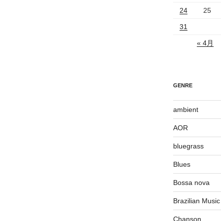
24
25
31
« 4月
GENRE
ambient
AOR
bluegrass
Blues
Bossa nova
Brazilian Music
Chanson