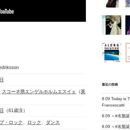
edriksson
0日
最近の投稿
ン
スコーネ県
エンゲルホルム
エスイェ
（
英
8.09 Today is T
Francescatti
9日
（61歳没）
8.09 ＜#名盤誕生＞
プ・ロック
、
ロック
、
ダンス
8.09 ＜#名盤誕生＞