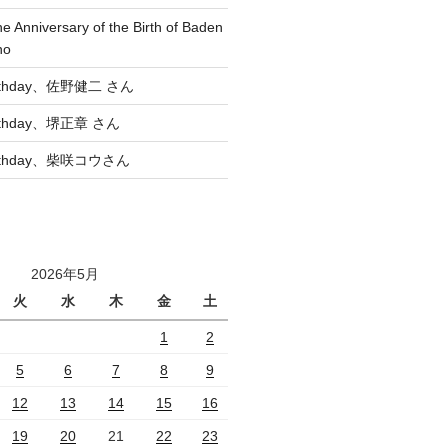
he Anniversary of the Birth of Baden
no
Birthday、佐野健二 さん
Birthday、堺正章 さん
Birthday、柴咲コウさん
2026年5月
火
水
木
金
土
1
2
5
6
7
8
9
12
13
14
15
16
19
20
21
22
23