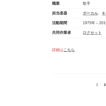
職業
歌手
担当楽器
ボーカル
、
キ
活動期間
1975年 – 20
共同作業者
ロクセット
詳細は
こちら
投
固
1
2
定
稿
ペ
の
ー
ジ