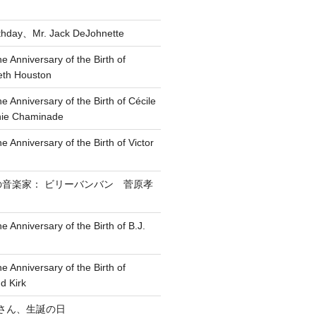
rthday、Mr. Jack DeJohnette
he Anniversary of the Birth of
eth Houston
he Anniversary of the Birth of Cécile
nie Chaminade
e Anniversary of the Birth of Victor
の音楽家： ビリーバンバン 菅原孝
e Anniversary of the Birth of B.J.
he Anniversary of the Birth of
d Kirk
博 さん、生誕の日