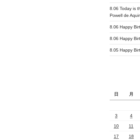
ジ
8.06 Today is t
Powell de Aqui
8.06 Happy 
8.06 Happy 
8.05 Happy 
日
月
3
4
10
11
17
18