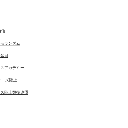
通信
メモランダム
記念日
ニスアカデミー
スターズ陸上
ーズ陸上競技連盟