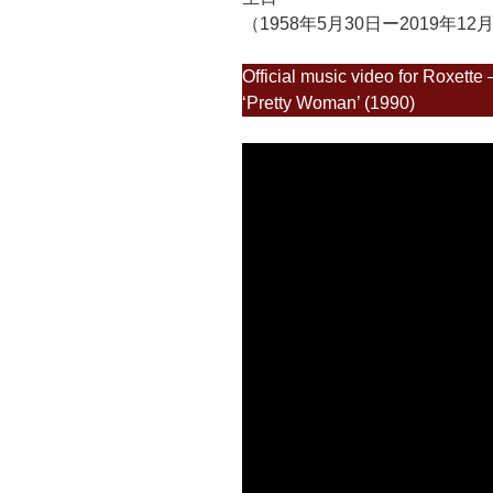
（1958年5月30日ー2019年12
Official music video for Roxette
‘Pretty Woman’ (1990)