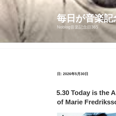
コ
ン
テ
毎日が音楽記
ン
Noblog音楽記念日365
ツ
へ
ス
キ
ッ
プ
日:
2026年5月30日
投
5.30 Today is the A
稿
日:
of Marie Fredrikss