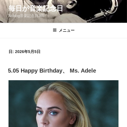
コ
毎日が音楽記念日
ン
Noblog音楽記念日365
テ
ン
ツ
メニュー
へ
ス
キ
日:
2026年5月5日
ッ
プ
投
5.05 Happy Birthday、 Ms. Adele
稿
日: