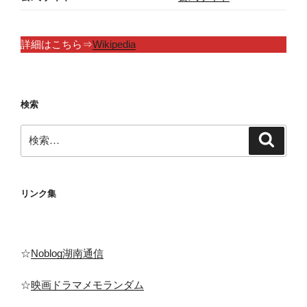
詳細はこちら⇒
Wikipedia
検索
検
検
索
索:
リンク集
☆
Noblog湖南通信
☆
映画ドラマメモランダム