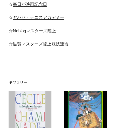
☆
毎日が映画記念日
☆
ヤバセ・テニスアカデミー
☆
Noblogマスターズ陸上
☆
滋賀マスターズ陸上競技連盟
ギヤラリー