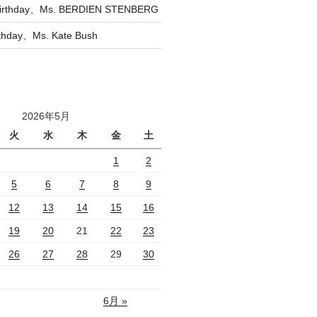
irthday、Ms. BERDIEN STENBERG
rthday、Ms. Kate Bush
2026年5月
火
水
木
金
土
1
2
5
6
7
8
9
12
13
14
15
16
19
20
21
22
23
26
27
28
29
30
6月 »