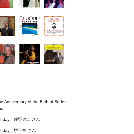
he Anniversary of the Birth of Baden
no
Birthday、佐野健二 さん
Birthday、堺正章 さん