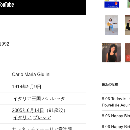
992
Carlo Maria Giulini
最近の投稿
1914年
5月9日
イタリア王国
バルレッタ
8.06 Today is t
Powell de Aqui
2005年
6月14日
（91歳没）
8.06 Happy 
イタリア
ブレシア
8.06 Happy 
サンタ・チェチーリア音楽院