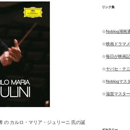
リンク集
☆
Noblog湖南
☆
映画ドラマ
☆
毎日が映画
☆
ヤバセ・テ
☆
Noblogマ
☆
滋賀マスタ
奏者 の カルロ・マリア・ジュリーニ 氏の誕
ギヤラリー