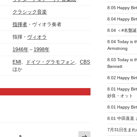
8.05 Happy 
クラシック音楽
8.04 Happy
指揮者
・ヴィオラ奏者
8.04 ＜#名盤誕生＞
指揮・
ヴィオラ
8.04 Today is t
Armstrong
1946年
–
1998年
8.03 Today is t
EMI
、
ドイツ・グラモフォン
、
CBS
Bennett
ほか
8.02 Happy Bi
8.01 Happy Bi
紗良・オット
8.01 Happy Bir
8.01 中田喜
7月31日生ま
次
固
固
…
5