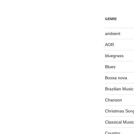
GENRE
ambient
AOR
bluegrass
Blues
Bossa nova
Brazilian Music
Chanson
Christmas Son
Classical Music
Country