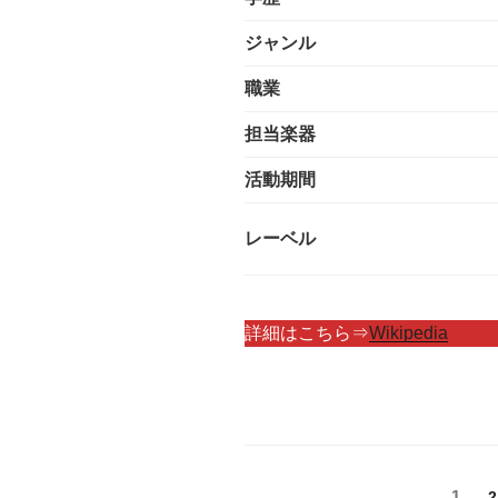
ジャンル
職業
担当楽器
活動期間
レーベル
詳細はこちら⇒
Wikipedia
投
固
1
2