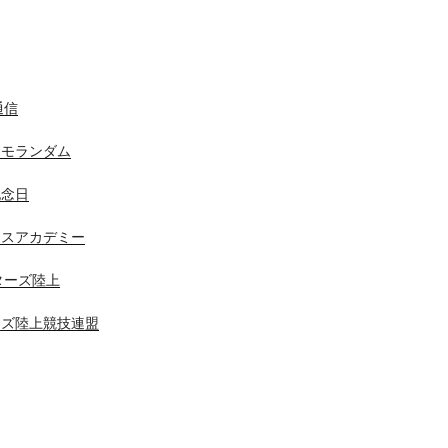
通信
メモランダム
記念日
ニスアカデミー
スターズ陸上
ーズ陸上競技連盟