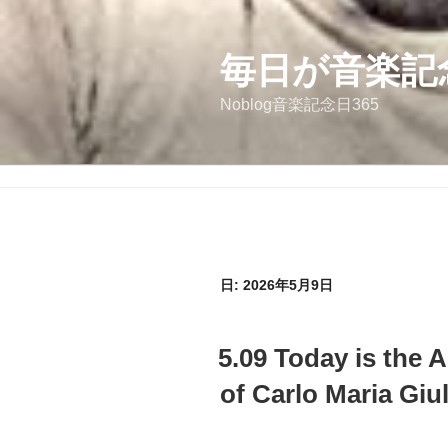
コ
ン
テ
毎日が音楽記
ン
Noblog音楽記念日365
ツ
へ
ス
キ
ッ
プ
日:
2026年5月9日
投
5.09 Today is the A
稿
日:
of Carlo Maria Giul