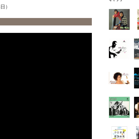
4日）
ª』