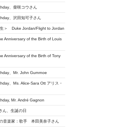
Birthday、柴咲コウさん
 Birthday、沢田知可子さん
 Duke Jordan/Flight to Jordan
he Anniversary of the Birth of Louis
he Anniversary of the Birth of Tony
rthday、Mr. John Gummoe
rthday、Ms. Alice-Sara Ott アリス・
thday, Mr. André Gagnon
直 さん、生誕の日
れの音楽家：歌手 本田美奈子さん